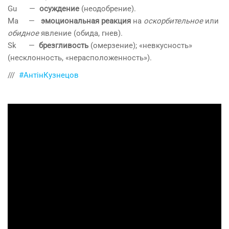
Gu —
осуждение
(неодобрение).
Ma —
эмоциональная реакция
на
оскорбительное
или
обидное
явление (обида, гнев).
Sk —
брезгливость
(омерзение); «невкусность»
(несклонность, «нерасположенность»).
///
#АнтінКузнецов