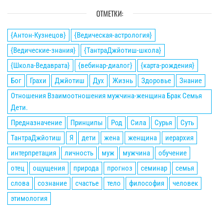
ОТМЕТКИ:
{Антон-Кузнецов}
{Ведическая-астрология}
{Ведические-знания}
{ТантраДжйотиш-школа}
{Школа-Ведаврата}
{вебинар-диалог}
{карта-рождения}
Бог
Грахи
Джйотиш
Дух
Жизнь
Здоровье
Знание
Отношения Взаимоотношения мужчина-женщина Брак Семья
Дети.
Предназначение
Принципы
Род
Сила
Сурья
Суть
ТантраДжйотиш
Я
дети
жена
женщина
иерархия
интерпретация
личность
муж
мужчина
обучение
отец
ощущения
природа
прогноз
семинар
семья
слова
сознание
счастье
тело
философия
человек
этимология