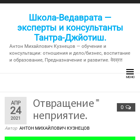
Перейти
к
Школа-Ведаврата —
содержимому
эксперты и консультанты
Тантра-Джйотиш.
Антон Михайлович Кузнецов — обучение и
консультации: отношения и дело/бизнес, воспитание
и образование, Предназначение и развитие. वेदव्रत
МЕНЮ
Отвращение ⁼
АПР
0
24
неприятие.
2021
Автор
АНТОН МИХАЙЛОВИЧ КУЗНЕЦОВ