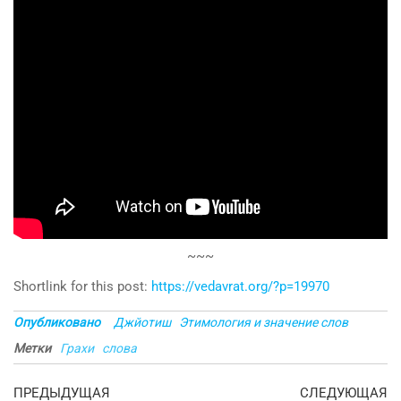
~~~
Shortlink for this post:
https://vedavrat.org/?p=19970
Опубликовано
Джйотиш
Этимология и значение слов
Метки
Грахи
слова
Навигация
Предыдущая
С
ПРЕДЫДУЩАЯ
СЛЕДУЮЩАЯ