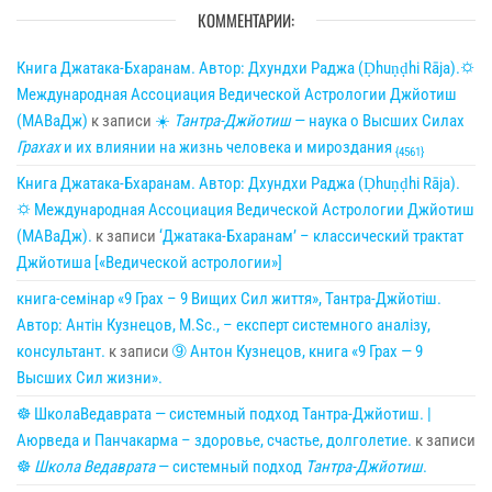
КОММЕНТАРИИ:
Книга Джатака-Бхаранам. Автор: Дхундхи Раджа (Ḍhuṇḍhi Rāja).🌣
Международная Ассоциация Ведической Астрологии Джйотиш
(МАВаДж)
к записи
☀
Тантра-Джйотиш
— наука о Высших Силах
Грахах
и их влиянии на жизнь человека и мироздания
{4561}
Книга Джатака-Бхаранам. Автор: Дхундхи Раджа (Ḍhuṇḍhi Rāja).
🌣 Международная Ассоциация Ведической Астрологии Джйотиш
(МАВаДж).
к записи
‘Джатака-Бхаранам’ – классический трактат
Джйотиша [«Ведической астрологии»]
книга-семінар «9 Грах – 9 Вищих Сил життя», Тантра-Джйотіш.
Автор: Антін Кузнецов, M.Sc., – експерт системного аналізу,
консультант.
к записи
➈ Антон Кузнецов, книга «9 Грах — 9
Высших Сил жизни».
☸ ШколаВедаврата — системный подход Тантра-Джйотиш. |
Аюрведа и Панчакарма – здоровье, счастье, долголетие.
к записи
☸
Школа Ведаврата
— системный подход
Тантра-Джйотиш
.