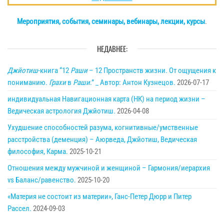
Мероприятия, события, семинары, вебинары, лекции, курсы
.
НЕДАВНЕЕ:
Джйотиш
-книга “12
Раши
– 12 Пространств жизни. От ощущения к
пониманию.
Грахи
в
Раши
.” _ Автор: Антон Кузнецов.
2026-07-17
индивидуальная Навигационная карта (НК) на период жизни –
Ведическая астрология Джйотиш.
2026-04-08
Ухудшение способностей разума, когнитивные/умственные
расстройства (деменция) – Аюрведа, Джйотиш, Ведическая
философия, Карма.
2025-10-21
Отношения между мужчиной и женщиной – Гармония/иерархия
vs Баланс/равенство.
2025-10-20
«Материя не состоит из материи», Ганс-Петер Дюрр и Питер
Рассел.
2024-09-03