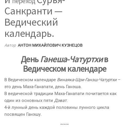
переход
Санкранти —
Ведический
календарь.
Автор
АНТОН МИХАЙЛОВИЧ КУЗНЕЦОВ
День
Ганеша-Чатуртхи
в
Ведическом календаре
В Ведическом календаре
Винаяка-Шри-Ганэш-Чатуртхи
–
это день Маха-Ганапати, день Ганэша.
В ведической традиции Маха-Ганапати почитается как
один из основных пяти
Дэват
.
4-й лунный день каждой половины лунного цикла
посвящен Ганэшу.
~~~