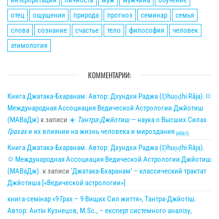
интерпретация
личность
муж
мужчина
обучение
отец
ощущения
природа
прогноз
семинар
семья
слова
сознание
счастье
тело
философия
человек
этимология
КОММЕНТАРИИ:
Книга Джатака-Бхаранам. Автор: Дхундхи Раджа (Ḍhuṇḍhi Rāja).🌣
Международная Ассоциация Ведической Астрологии Джйотиш
(МАВаДж)
к записи
☀
Тантра-Джйотиш
— наука о Высших Силах
Грахах
и их влиянии на жизнь человека и мироздания
{4561}
Книга Джатака-Бхаранам. Автор: Дхундхи Раджа (Ḍhuṇḍhi Rāja).
🌣 Международная Ассоциация Ведической Астрологии Джйотиш
(МАВаДж).
к записи
‘Джатака-Бхаранам’ – классический трактат
Джйотиша [«Ведической астрологии»]
книга-семінар «9 Грах – 9 Вищих Сил життя», Тантра-Джйотіш.
Автор: Антін Кузнецов, M.Sc., – експерт системного аналізу,