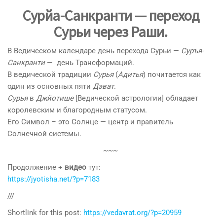
Сурйа-Санкранти — переход
Сурьи через Раши.
В Ведическом календаре день перехода Сурьи —
Суръя-
Санкранти
— день Трансформаций.
В ведической традиции
Сурья
(
Адитья
) почитается как
один из основных пяти
Дэват
.
Сурья
в
Джйотише
[Ведической астрологии] обладает
королевским и благородным статусом.
Его Символ – это Солнце — центр и правитель
Солнечной системы.
~~~
Продолжение +
видео
тут:
https://jyotisha.net/?p=7183
///
Shortlink for this post:
https://vedavrat.org/?p=20959