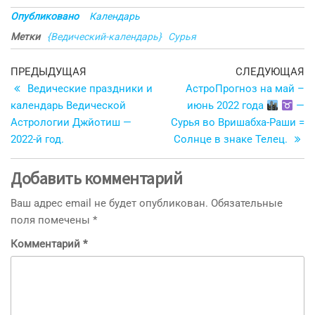
Опубликовано
Календарь
Метки
{Ведический-календарь}
Сурья
Навигация
Предыдущая
С
ПРЕДЫДУЩАЯ
СЛЕДУЮЩАЯ
запись
з
Ведические праздники и
АстроПрогноз на май –
по
календарь Ведической
июнь 2022 года
—
записям
Астрологии Джйотиш —
Сурья во Вришабха-Раши =
2022-й год.
Солнце в знаке Телец.
Добавить комментарий
Ваш адрес email не будет опубликован.
Обязательные
поля помечены
*
Комментарий
*