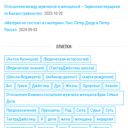
Отношения между мужчиной и женщиной – Гармония/иерархия
vs Баланс/равенство.
2025-10-20
«Материя не состоит из материи», Ганс-Петер Дюрр и Питер
Рассел.
2024-09-03
ОТМЕТКИ:
{Антон-Кузнецов}
{Ведическая-астрология}
{Ведические-знания}
{ТантраДжйотиш-школа}
{Школа-Ведаврата}
{вебинар-диалог}
{карта-рождения}
Бог
Грахи
Джйотиш
Дух
Жизнь
Здоровье
Знание
Отношения Взаимоотношения мужчина-женщина Брак Семья
Дети.
Предназначение
Принципы
Род
Сила
Сурья
Суть
ТантраДжйотиш
Я
дети
жена
женщина
иерархия