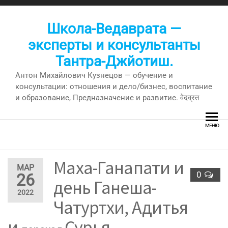
Перейти
к
Школа-Ведаврата —
содержимому
эксперты и консультанты
Тантра-Джйотиш.
Антон Михайлович Кузнецов — обучение и
консультации: отношения и дело/бизнес, воспитание
и образование, Предназначение и развитие. वेदव्रत
МЕНЮ
Маха-Ганапати и
МАР
0
26
день Ганеша-
2022
Чатуртхи, Адитья
и
Сурья-