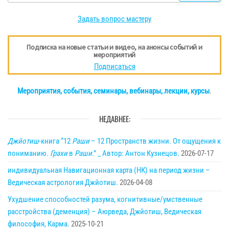
Задать вопрос мастеру
Подписка на новые статьи и видео, на анонсы событий и
мероприятий
Подписаться
Мероприятия, события, семинары, вебинары, лекции, курсы
.
НЕДАВНЕЕ:
Джйотиш
-книга “12
Раши
– 12 Пространств жизни. От ощущения к
пониманию.
Грахи
в
Раши
.” _ Автор: Антон Кузнецов.
2026-07-17
индивидуальная Навигационная карта (НК) на период жизни –
Ведическая астрология Джйотиш.
2026-04-08
Ухудшение способностей разума, когнитивные/умственные
расстройства (деменция) – Аюрведа, Джйотиш, Ведическая
философия, Карма.
2025-10-21