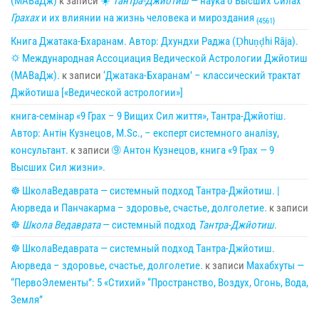
(МАВаДж)
к записи
☀
Тантра-Джйотиш
— наука о Высших Силах
Грахах
и их влиянии на жизнь человека и мироздания
{4561}
Книга Джатака-Бхаранам. Автор: Дхундхи Раджа (Ḍhuṇḍhi Rāja).
🌣 Международная Ассоциация Ведической Астрологии Джйотиш
(МАВаДж).
к записи
‘Джатака-Бхаранам’ – классический трактат
Джйотиша [«Ведической астрологии»]
книга-семінар «9 Грах – 9 Вищих Сил життя», Тантра-Джйотіш.
Автор: Антін Кузнецов, M.Sc., – експерт системного аналізу,
консультант.
к записи
➈ Антон Кузнецов, книга «9 Грах — 9
Высших Сил жизни».
☸ ШколаВедаврата — системный подход Тантра-Джйотиш. |
Аюрведа и Панчакарма – здоровье, счастье, долголетие.
к записи
☸
Школа Ведаврата
— системный подход
Тантра-Джйотиш
.
☸ ШколаВедаврата — системный подход Тантра-Джйотиш.
Аюрведа – здоровье, счастье, долголетие.
к записи
Махабхуты —
“ПервоЭлементы”: 5 «Стихий» “Пространство, Воздух, Огонь, Вода,
Земля”