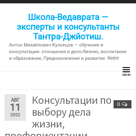
Перейти
к
Школа-Ведаврата —
содержимому
эксперты и консультанты
Тантра-Джйотиш.
Антон Михайлович Кузнецов — обучение и
консультации: отношения и дело/бизнес, воспитание
и образование, Предназначение и развитие. वेदव्रत
МЕНЮ
Консультации по
АВГ
0
11
выбору дела
2022
жизни,
профориентации,