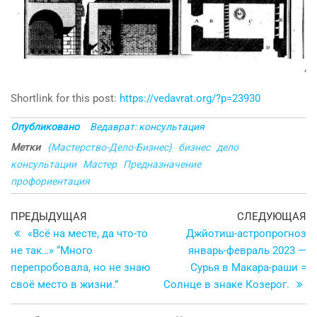
‘
Shortlink for this post:
https://vedavrat.org/?p=23930
Опубликовано
Ведаврат: консультация
Метки
{Мастерство-Дело-Бизнес}
бизнес
дело
консультации
Мастер
Предназначение
профориентация
Навигация
Предыдущая
С
ПРЕДЫДУЩАЯ
СЛЕДУЮЩАЯ
запись
з
«Всё на месте, да что-то
Джйотиш-астропрогноз
по
не так…» “Много
январь-февраль 2023 —
записям
перепробовала, но не знаю
Сурья в Макара-раши =
своё место в жизни.”
Солнце в знаке Козерог.