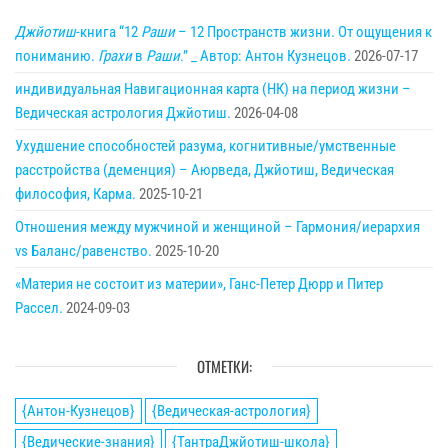
Джйотиш
-книга “12
Раши
– 12 Пространств жизни. От ощущения к
пониманию.
Грахи
в
Раши
.” _ Автор: Антон Кузнецов.
2026-07-17
индивидуальная Навигационная карта (НК) на период жизни –
Ведическая астрология Джйотиш.
2026-04-08
Ухудшение способностей разума, когнитивные/умственные
расстройства (деменция) – Аюрведа, Джйотиш, Ведическая
философия, Карма.
2025-10-21
Отношения между мужчиной и женщиной – Гармония/иерархия
vs Баланс/равенство.
2025-10-20
«Материя не состоит из материи», Ганс-Петер Дюрр и Питер
Рассел.
2024-09-03
ОТМЕТКИ:
{Антон-Кузнецов}
{Ведическая-астрология}
{Ведические-знания}
{ТантраДжйотиш-школа}