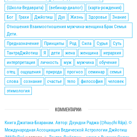
{Школа-Ведаврата}
{вебинар-диалог}
{карта-рождения}
Бог
Грахи
Джйотиш
Дух
Жизнь
Здоровье
Знание
Отношения Взаимоотношения мужчина-женщина Брак Семья
Дети.
Предназначение
Принципы
Род
Сила
Сурья
Суть
ТантраДжйотиш
Я
дети
жена
женщина
иерархия
интерпретация
личность
муж
мужчина
обучение
отец
ощущения
природа
прогноз
семинар
семья
слова
сознание
счастье
тело
философия
человек
этимология
КОММЕНТАРИИ:
Книга Джатака-Бхаранам. Автор: Дхундхи Раджа (Ḍhuṇḍhi Rāja).🌣
Международная Ассоциация Ведической Астрологии Джйотиш