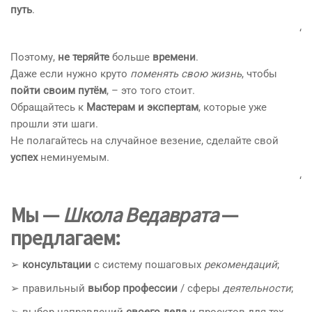
путь
.
‘
Поэтому,
не теряйте
больше
времени
.
Даже если нужно круто
поменять свою жизнь
, чтобы
пойти своим путём
, – это того стоит.
Обращайтесь к
Мастерам и экспертам
, которые уже
прошли эти шаги.
Не полагайтесь на случайное везение, сделайте свой
успех
неминуемым.
‘
Мы —
Школа Ведаврата
—
предлагаем:
➢
консультации
с систему пошаговых
рекомендаций
;
➢ правильный
выбор профессии
/ сферы
деятельности
;
➢ выбор направлений
своего дела
и проектов для тех,