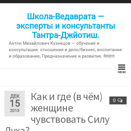
Перейти
к
Школа-Ведаврата —
содержимому
эксперты и консультанты
Тантра-Джйотиш.
Антон Михайлович Кузнецов — обучение и
консультации: отношения и дело/бизнес, воспитание
и образование, Предназначение и развитие. वेदव्रत
МЕНЮ
Как и где (в чём)
ДЕК
0
15
женщине
2013
чувствовать Силу
Духа?