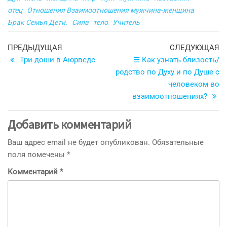
отец
Отношения Взаимоотношения мужчина-женщина
Брак Семья Дети.
Сила
тело
Учитель
Навигация
Предыдущая
С
ПРЕДЫДУЩАЯ
СЛЕДУЮЩАЯ
запись
з
Три доши в Аюрведе
☰ Как узнать близость/
по
родство по Духу и по Душе с
записям
человеком во
взаимоотношениях?
Добавить комментарий
Ваш адрес email не будет опубликован.
Обязательные
поля помечены
*
Комментарий
*