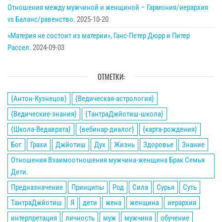
Отношения между мужчиной и женщиной – Гармония/иерархия
vs Баланс/равенство.
2025-10-20
«Материя не состоит из материи», Ганс-Петер Дюрр и Питер
Рассел.
2024-09-03
ОТМЕТКИ:
{Антон-Кузнецов}
{Ведическая-астрология}
{Ведические-знания}
{ТантраДжйотиш-школа}
{Школа-Ведаврата}
{вебинар-диалог}
{карта-рождения}
Бог
Грахи
Джйотиш
Дух
Жизнь
Здоровье
Знание
Отношения Взаимоотношения мужчина-женщина Брак Семья
Дети.
Предназначение
Принципы
Род
Сила
Сурья
Суть
ТантраДжйотиш
Я
дети
жена
женщина
иерархия
интерпретация
личность
муж
мужчина
обучение