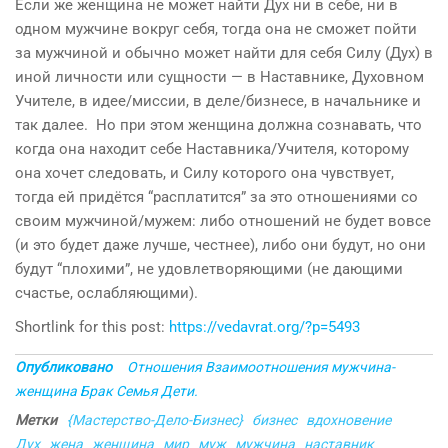
Если же женщина не может найти Дух ни в себе, ни в
одном мужчине вокруг себя, тогда она не сможет пойти
за мужчиной и обычно может найти для себя Силу (Дух) в
иной личности или сущности — в Наставнике, Духовном
Учителе, в идее/миссии, в деле/бизнесе, в начальнике и
так далее. Но при этом женщина должна сознавать, что
когда она находит себе Наставника/Учителя, которому
она хочет следовать, и Силу которого она чувствует,
тогда ей придётся “расплатится” за это отношениями со
своим мужчиной/мужем: либо отношений не будет вовсе
(и это будет даже лучше, честнее), либо они будут, но они
будут “плохими”, не удовлетворяющими (не дающими
счастье, ослабляющими).
Shortlink for this post:
https://vedavrat.org/?p=5493
Опубликовано
Отношения Взаимоотношения мужчина-
женщина Брак Семья Дети.
Метки
{Мастерство-Дело-Бизнес}
бизнес
вдохновение
Дух
жена
женщина
мир
муж
мужчина
наставник