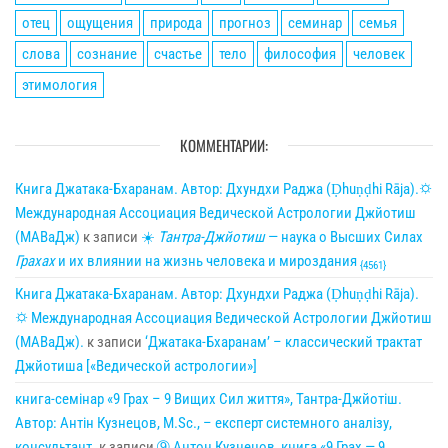
отец
ощущения
природа
прогноз
семинар
семья
слова
сознание
счастье
тело
философия
человек
этимология
КОММЕНТАРИИ:
Книга Джатака-Бхаранам. Автор: Дхундхи Раджа (Ḍhuṇḍhi Rāja).🌣
Международная Ассоциация Ведической Астрологии Джйотиш
(МАВаДж)
к записи
☀
Тантра-Джйотиш
— наука о Высших Силах
Грахах
и их влиянии на жизнь человека и мироздания
{4561}
Книга Джатака-Бхаранам. Автор: Дхундхи Раджа (Ḍhuṇḍhi Rāja).
🌣 Международная Ассоциация Ведической Астрологии Джйотиш
(МАВаДж).
к записи
‘Джатака-Бхаранам’ – классический трактат
Джйотиша [«Ведической астрологии»]
книга-семінар «9 Грах – 9 Вищих Сил життя», Тантра-Джйотіш.
Автор: Антін Кузнецов, M.Sc., – експерт системного аналізу,
консультант.
к записи
➈ Антон Кузнецов, книга «9 Грах — 9