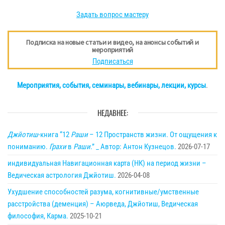
Задать вопрос мастеру
Подписка на новые статьи и видео, на анонсы событий и
мероприятий
Подписаться
Мероприятия, события, семинары, вебинары, лекции, курсы
.
НЕДАВНЕЕ:
Джйотиш
-книга “12
Раши
– 12 Пространств жизни. От ощущения к
пониманию.
Грахи
в
Раши
.” _ Автор: Антон Кузнецов.
2026-07-17
индивидуальная Навигационная карта (НК) на период жизни –
Ведическая астрология Джйотиш.
2026-04-08
Ухудшение способностей разума, когнитивные/умственные
расстройства (деменция) – Аюрведа, Джйотиш, Ведическая
философия, Карма.
2025-10-21