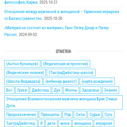
философия, Карма.
2025-10-21
Отношения между мужчиной и женщиной – Гармония/иерархия
vs Баланс/равенство.
2025-10-20
«Материя не состоит из материи», Ганс-Петер Дюрр и Питер
Рассел.
2024-09-03
ОТМЕТКИ:
{Антон-Кузнецов}
{Ведическая-астрология}
{Ведические-знания}
{ТантраДжйотиш-школа}
{Школа-Ведаврата}
{вебинар-диалог}
{карта-рождения}
Бог
Грахи
Джйотиш
Дух
Жизнь
Здоровье
Знание
Отношения Взаимоотношения мужчина-женщина Брак Семья
Дети.
Предназначение
Принципы
Род
Сила
Сурья
Суть
ТантраДжйотиш
Я
дети
жена
женщина
иерархия