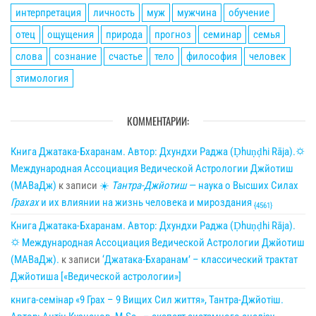
интерпретация
личность
муж
мужчина
обучение
отец
ощущения
природа
прогноз
семинар
семья
слова
сознание
счастье
тело
философия
человек
этимология
КОММЕНТАРИИ:
Книга Джатака-Бхаранам. Автор: Дхундхи Раджа (Ḍhuṇḍhi Rāja).🌣
Международная Ассоциация Ведической Астрологии Джйотиш
(МАВаДж)
к записи
☀
Тантра-Джйотиш
— наука о Высших Силах
Грахах
и их влиянии на жизнь человека и мироздания
{4561}
Книга Джатака-Бхаранам. Автор: Дхундхи Раджа (Ḍhuṇḍhi Rāja).
🌣 Международная Ассоциация Ведической Астрологии Джйотиш
(МАВаДж).
к записи
‘Джатака-Бхаранам’ – классический трактат
Джйотиша [«Ведической астрологии»]
книга-семінар «9 Грах – 9 Вищих Сил життя», Тантра-Джйотіш.