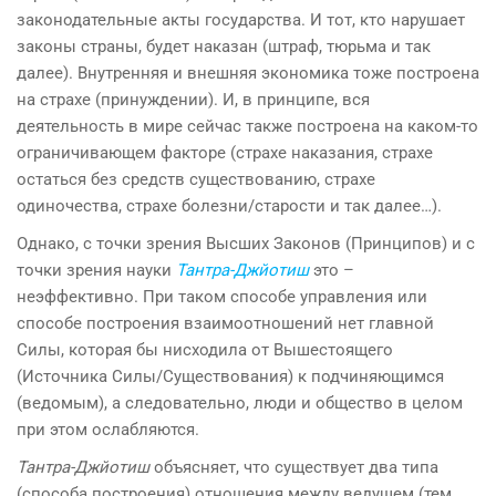
законодательные акты государства. И тот, кто нарушает
законы страны, будет наказан (штраф, тюрьма и так
далее). Внутренняя и внешняя экономика тоже построена
на страхе (принуждении). И, в принципе, вся
деятельность в мире сейчас также построена на каком-то
ограничивающем факторе (страхе наказания, страхе
остаться без средств существованию, страхе
одиночества, страхе болезни/старости и так далее…).
Однако, с точки зрения Высших Законов (Принципов) и с
точки зрения науки
Тантра-Джйотиш
это –
неэффективно. При таком способе управления или
способе построения взаимоотношений нет главной
Силы, которая бы нисходила от Вышестоящего
(Источника Силы/Существования) к подчиняющимся
(ведомым), а следовательно, люди и общество в целом
при этом ослабляются.
Тантра-Джйотиш
объясняет, что существует два типа
(способа построения) отношения между ведущем (тем,