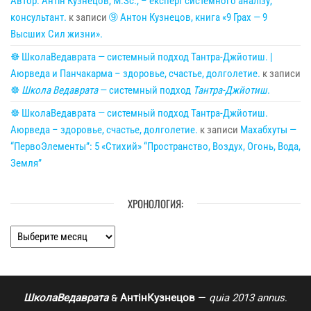
Автор: Антін Кузнецов, M.Sc., – експерт системного аналізу,
консультант.
к записи
➈ Антон Кузнецов, книга «9 Грах — 9
Высших Сил жизни».
☸ ШколаВедаврата — системный подход Тантра-Джйотиш. |
Аюрведа и Панчакарма – здоровье, счастье, долголетие.
к записи
☸
Школа Ведаврата
— системный подход
Тантра-Джйотиш
.
☸ ШколаВедаврата — системный подход Тантра-Джйотиш.
Аюрведа – здоровье, счастье, долголетие.
к записи
Махабхуты —
“ПервоЭлементы”: 5 «Стихий» “Пространство, Воздух, Огонь, Вода,
Земля”
ХРОНОЛОГИЯ:
Хронология:
ШколаВедаврата
АнтінКузнецов
—
quia 2013 annus
.
🙲