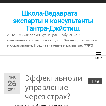
Перейти
к
Школа-Ведаврата —
содержимому
эксперты и консультанты
Тантра-Джйотиш.
Антон Михайлович Кузнецов — обучение и
консультации: отношения и дело/бизнес, воспитание
и образование, Предназначение и развитие. वेदव्रत
МЕНЮ
Эффективно ли
ЯНВ
1
26
управление
2014
через страх?