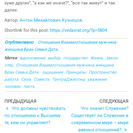
хуже других”, “а как же иначе?”, “все так живут” и так
далее.
Автор:
Антон Михайлович Кузнецов
.
Shortlink for this post:
https://vedavrat.org/?p=5804
Опубликовано
Отношения Взаимоотношения мужчина-
женщина Брак Семья Дети.
Метки
вдохновение
выбор
государство
Жизнь
закон
отец
Отношения Взаимоотношения мужчина-женщина
Брак Семья Дети.
ощущения
Принципы
Пространство
работа
Сила
Совесть
ТантраДжйотиш
уважение
человек
Честь
Навигация
Предыдущая
С
ПРЕДЫДУЩАЯ
СЛЕДУЮЩАЯ
запись
з
Что должны чувствовать
Что значит Служение?
по
по отношению к Высшему
Существует ли Служение в
записям
те, кем он управляет?
современном мире – мире
равных отношений?