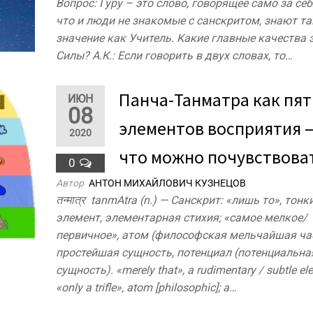
Вопрос: Гуру – это слово, говорящее само за се
что и люди не знакомые с санскритом, знают та
значение как Учитель. Какие главные качества 
Силы? А.К.: Если говорить в двух словах, то…
Панча-Танматра как пят
ИЮН
08
элементов восприятия 
2020
что можно почувствоват
0
Автор
АНТОН МИХАЙЛОВИЧ КУЗНЕЦОВ
तन्मात्र tanmAtra (n.) — Санскрит: «лишь то», тонк
элемент, элементарная стихия; «самое мелкое/
первичное», атом (философская мельчайшая ча
простейшая сущность, потенциал (потенциальна
сущность). «merely that», a rudimentary / subtle el
«only a trifle», atom [philosophic]; a…