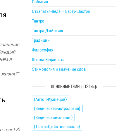
События
Стхапатья-Веда — Васту-Шастра
ля
Тантра
Тантра-Джйотиш
Традиции
значение
Философия
 Каждый
чем я
Школа-Ведаврата
Этимология и значение слов
й жизни?”
ОСНОВНЫЕ ТЕМЫ («ТЭГИ»):
ть
{Антон-Кузнецов}
{Ведическая-астрология}
{Ведические-знания}
{ТантраДжйотиш-школа}
 теле) 3)