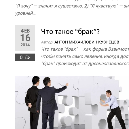
“Я хочу” — значит я существую. 2) “Я чувствую” — з
уровней…
Что такое “брак”?
ФЕВ
16
Автор
АНТОН МИХАЙЛОВИЧ КУЗНЕЦОВ
2014
Что такое “брак” — как форма Взаимоот
чтобы понять само явление, иногда дос
0
“брак” происходит от древнеславянског