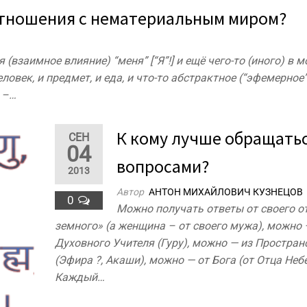
тношения с нематериальным миром?
взаимное влияние) “меня” [“Я”!] и ещё чего-то (иного) в 
ловек, и предмет, и еда, и что-то абстрактное (“эфемерное”
о –…
К кому лучше обращатьс
СЕН
04
вопросами?
2013
Автор
АНТОН МИХАЙЛОВИЧ КУЗНЕЦОВ
0
Можно получать ответы от своего от
земного» (а женщина – от своего мужа), можно 
Духовного Учителя (Гуру), можно — из Простран
(Эфира ?, Акаши), можно — от Бога (от Отца Неб
Каждый…