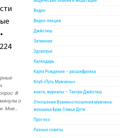
Ведические знания и медитация
сти
Видео
ные
Видео-лекции
Джйотиш
•
Затмение
 224
Здоровье
Календарь
Карта Рождения – расшифровка
ирные
Клуб «Путь Мужчины»
н
книги, журналы — Тантра-Джйотиш
опрос: В
омянули о
Отношения Взаимоотношения мужчина-
и. Мне…
женщина Брак Семья Дети.
Прогноз
Разные советы