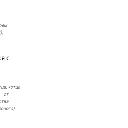
моём
),
я с
ца, «отца
— от
ства
есного).