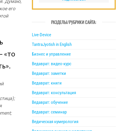
бя. Думаю,
кое его
этой
РАЗДЕЛЫ/РУБРИКИ САЙТА:
Live-Device
ь
TantraJyotish in English
— «то
Бизнес и управление
ь».
Ведаврат: видео-курс
Ведаврат: заметки
Ведаврат: книги
ий
Ведаврат: консультация
стица);
Ведаврат: обучение
я
Ведаврат: семинар
ement;
Ведическая нумерология