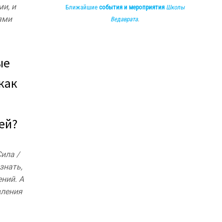
и, и
Ближайшие
события и мероприятия
Школы
ями
Ведаврата
.
ые
 как
ей?
ила /
знать,
ний. А
вления