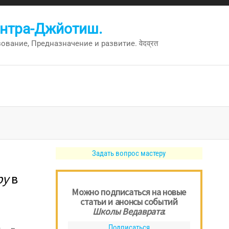
антра-Джйотиш.
вание, Предназначение и развитие. वेदव्रत
Задать вопрос мастеру
ру
в
Можно подписаться на новые
статьи и анонсы событий
Школы Ведаврата
:
Подписаться