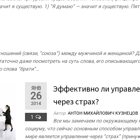
начит я существую. 1) “Я думаю” — значит я существую. Пят
ношений (связи, “союза”) между мужчиной и женщиной? Дл
таточно даже посмотреть на суть слова, его описывающего
о слова “брати”…
Эффективно ли управл
ЯНВ
26
через страх?
2014
Автор
АНТОН МИХАЙЛОВИЧ КУЗНЕЦОВ
1
Все мы замечаем по окружающему 
социуму, что сейчас основным способом управл
мире является управление через “страх” (прину