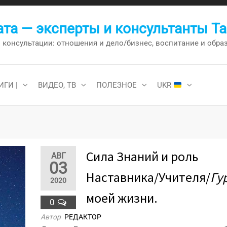
та — эксперты и консультанты Т
онсультации: отношения и дело/бизнес, воспитание и образо
ИГИ |
ВИДЕО, ТВ
ПОЛЕЗНОЕ
UKR
Сила Знаний и роль
АВГ
03
Наставника/Учителя/
Гу
2020
моей жизни.
0
Автор
РЕДАКТОР