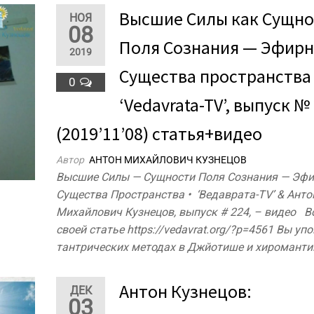
Высшие Силы как Сущно
НОЯ
08
Поля Сознания — Эфир
2019
Существа пространства 
0
‘Vedavrata-TV’, выпуск №
(2019’11’08) статья+видео
Автор
АНТОН МИХАЙЛОВИЧ КУЗНЕЦОВ
Высшие Силы — Сущности Поля Сознания — Эф
Существа Пространства • ‘Ведаврата-TV’ & Анто
Михайлович Кузнецов, выпуск # 224, – видео В
своей статье https://vedavrat.org/?p=4561 Вы уп
тантрических методах в Джйотише и хироманти
Антон Кузнецов:
ДЕК
03