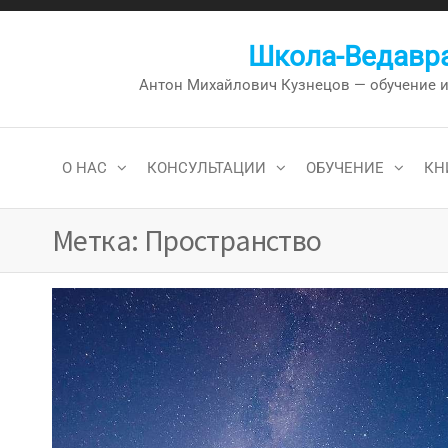
Перейти
к
Школа-Ведавра
содержимому
Антон Михайлович Кузнецов — обучение и к
О НАС
КОНСУЛЬТАЦИИ
ОБУЧЕНИЕ
КН
Метка:
Пространство