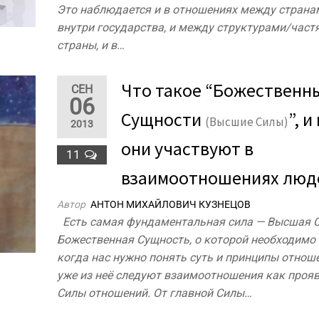
Это наблюдается и в отношениях между странам
внутри государства, и между структурами/част
страны, и в…
Что такое “Божественн
СЕН
06
Сущности
”, и
(Высшие Силы)
2013
они участвуют в
11
взаимоотношениях люд
Автор
АНТОН МИХАЙЛОВИЧ КУЗНЕЦОВ
Есть самая фундаментальная сила — Высшая С
Божественная Сущность, о которой необходимо 
когда нас нужно понять суть и принципы отноше
уже из неё следуют взаимоотношения как проя
Силы отношений. От главной Силы…