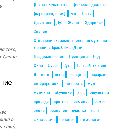
{Школа-Ведаврата}
{вебинар-диалог}
ь
{карта-рождения}
Бог
Грахи
Джйотиш
Дух
Жизнь
Здоровье
Знание
Отношения Взаимоотношения мужчина-
женщина Брак Семья Дети.
я того,
. Слово
Предназначение
Принципы
Род
Сила
Сурья
Суть
ТантраДжйотиш
Я
дети
жена
женщина
иерархия
ение
интерпретация
личность
муж
мужчина
обучение
отец
ощущения
природа
прогноз
семинар
семья
слова
сознание
счастье
тело
нас
ения в
философия
человек
этимология
ждение).