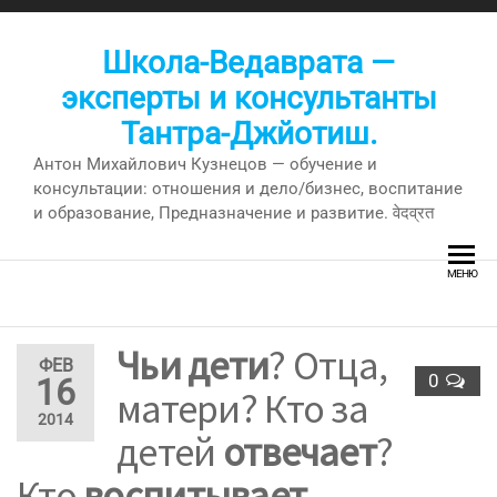
Перейти
к
Школа-Ведаврата —
содержимому
эксперты и консультанты
Тантра-Джйотиш.
Антон Михайлович Кузнецов — обучение и
консультации: отношения и дело/бизнес, воспитание
и образование, Предназначение и развитие. वेदव्रत
МЕНЮ
Чьи дети
? Отца,
ФЕВ
0
16
матери? Кто за
2014
детей
отвечает
?
Кто
воспитывает