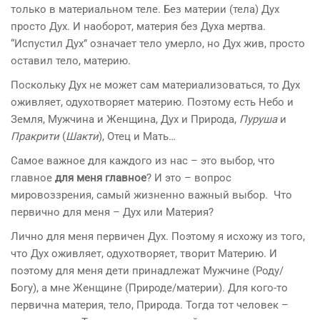
только в материальном теле. Без материи (тела) Дух
просто Дух. И наоборот, материя без Духа мертва.
“Испустил Дух” означает тело умерло, но Дух жив, просто
оставил тело, материю.
Поскольку Дух не может сам материализоваться, то Дух
оживляет, одухотворяет материю. Поэтому есть Небо и
Земля, Мужчина и Женщина, Дух и Природа,
Пуруша
и
Пракрити
(
Шакти
), Отец и Мать…
Самое важное для каждого из нас – это выбор, что
главное
для меня главное
? И это – вопрос
мировоззрения, самый жизненно важный выбор. Что
первично для меня – Дух или Материя?
Лично для меня первичен Дух. Поэтому я исхожу из того,
что Дух оживляет, одухотворяет, творит Материю. И
поэтому для меня дети принадлежат Мужчине (Роду/
Богу), а мне Женщине (Природе/материи). Для кого-то
первична материя, тело, Природа. Тогда тот человек –