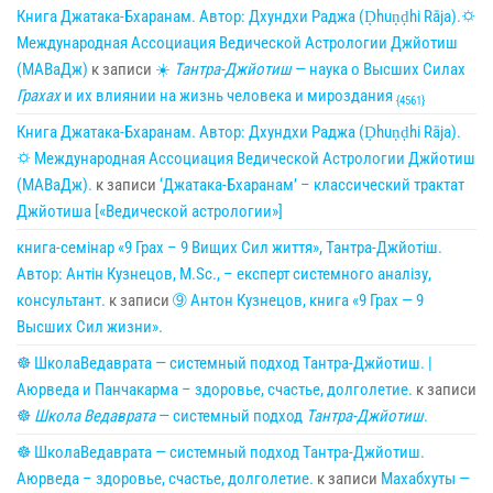
Книга Джатака-Бхаранам. Автор: Дхундхи Раджа (Ḍhuṇḍhi Rāja).🌣
Международная Ассоциация Ведической Астрологии Джйотиш
(МАВаДж)
к записи
☀
Тантра-Джйотиш
— наука о Высших Силах
Грахах
и их влиянии на жизнь человека и мироздания
{4561}
Книга Джатака-Бхаранам. Автор: Дхундхи Раджа (Ḍhuṇḍhi Rāja).
🌣 Международная Ассоциация Ведической Астрологии Джйотиш
(МАВаДж).
к записи
‘Джатака-Бхаранам’ – классический трактат
Джйотиша [«Ведической астрологии»]
книга-семінар «9 Грах – 9 Вищих Сил життя», Тантра-Джйотіш.
Автор: Антін Кузнецов, M.Sc., – експерт системного аналізу,
консультант.
к записи
➈ Антон Кузнецов, книга «9 Грах — 9
Высших Сил жизни».
☸ ШколаВедаврата — системный подход Тантра-Джйотиш. |
Аюрведа и Панчакарма – здоровье, счастье, долголетие.
к записи
☸
Школа Ведаврата
— системный подход
Тантра-Джйотиш
.
☸ ШколаВедаврата — системный подход Тантра-Джйотиш.
Аюрведа – здоровье, счастье, долголетие.
к записи
Махабхуты —