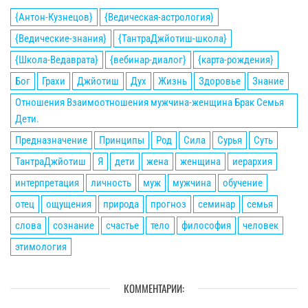
{Антон-Кузнецов}
{Ведическая-астрология}
{Ведические-знания}
{ТантраДжйотиш-школа}
{Школа-Ведаврата}
{вебинар-диалог}
{карта-рождения}
Бог
Грахи
Джйотиш
Дух
Жизнь
Здоровье
Знание
Отношения Взаимоотношения мужчина-женщина Брак Семья
Дети.
Предназначение
Принципы
Род
Сила
Сурья
Суть
ТантраДжйотиш
Я
дети
жена
женщина
иерархия
интерпретация
личность
муж
мужчина
обучение
отец
ощущения
природа
прогноз
семинар
семья
слова
сознание
счастье
тело
философия
человек
этимология
КОММЕНТАРИИ: