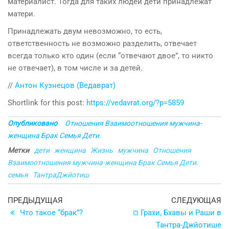
материалист. Тогда для таких людей дети принадлежат
матери.
Принадлежать двум невозможно, то есть,
ответственность не возможно разделить, отвечает
всегда только кто один (если “отвечают двое”, то никто
не отвечает), в том числе и за детей.
//
Антон Кузнецов (Ведаврат)
Shortlink for this post:
https://vedavrat.org/?p=5859
Опубликовано
Отношения Взаимоотношения мужчина-
женщина Брак Семья Дети.
Метки
дети
женщина
Жизнь
мужчина
Отношения
Взаимоотношения мужчина-женщина Брак Семья Дети.
семья
ТантраДжйотиш
Навигация
Предыдущая
С
ПРЕДЫДУЩАЯ
СЛЕДУЮЩАЯ
запись
з
Что такое “брак”?
⛋ Грахи, Бхавы и Раши в
по
Тантра-Джйотише