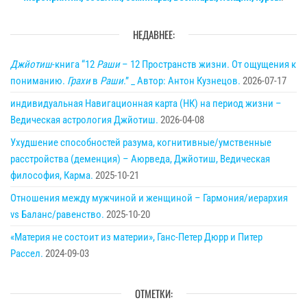
НЕДАВНЕЕ:
Джйотиш
-книга “12
Раши
– 12 Пространств жизни. От ощущения к
пониманию.
Грахи
в
Раши
.” _ Автор: Антон Кузнецов.
2026-07-17
индивидуальная Навигационная карта (НК) на период жизни –
Ведическая астрология Джйотиш.
2026-04-08
Ухудшение способностей разума, когнитивные/умственные
расстройства (деменция) – Аюрведа, Джйотиш, Ведическая
философия, Карма.
2025-10-21
Отношения между мужчиной и женщиной – Гармония/иерархия
vs Баланс/равенство.
2025-10-20
«Материя не состоит из материи», Ганс-Петер Дюрр и Питер
Рассел.
2024-09-03
ОТМЕТКИ: