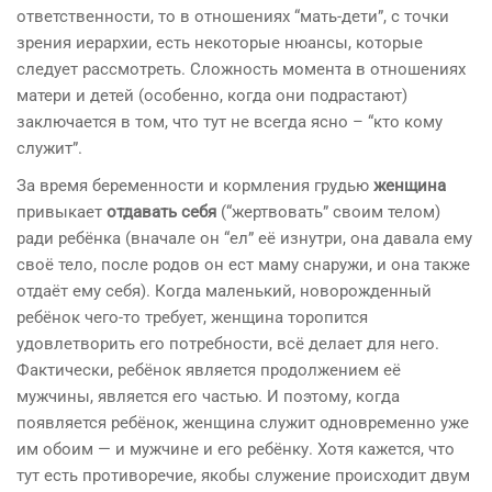
ответственности, то в отношениях “мать-дети”, с точки
зрения иерархии, есть некоторые нюансы, которые
следует рассмотреть. Сложность момента в отношениях
матери и детей (особенно, когда они подрастают)
заключается в том, что тут не всегда ясно – “кто кому
служит”.
За время беременности и кормления грудью
женщина
привыкает
отдавать себя
(“жертвовать” своим телом)
ради ребёнка (вначале он “ел” её изнутри, она давала ему
своё тело, после родов он ест маму снаружи, и она также
отдаёт ему себя). Когда маленький, новорожденный
ребёнок чего-то требует, женщина торопится
удовлетворить его потребности, всё делает для него.
Фактически, ребёнок является продолжением её
мужчины, является его частью. И поэтому, когда
появляется ребёнок, женщина служит одновременно уже
им обоим — и мужчине и его ребёнку. Хотя кажется, что
тут есть противоречие, якобы служение происходит двум