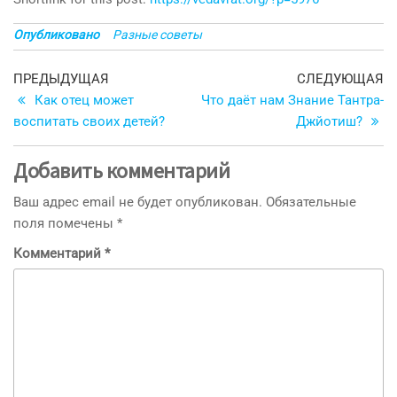
Опубликовано
Разные советы
Навигация
Предыдущая
С
ПРЕДЫДУЩАЯ
СЛЕДУЮЩАЯ
запись
з
Как отец может
Что даёт нам Знание Тантра-
по
воспитать своих детей?
Джйотиш?
записям
Добавить комментарий
Ваш адрес email не будет опубликован.
Обязательные
поля помечены
*
Комментарий
*