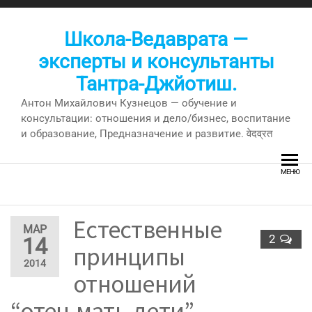
Перейти
к
Школа-Ведаврата —
содержимому
эксперты и консультанты
Тантра-Джйотиш.
Антон Михайлович Кузнецов — обучение и
консультации: отношения и дело/бизнес, воспитание
и образование, Предназначение и развитие. वेदव्रत
МЕНЮ
Естественные
МАР
2
14
принципы
2014
отношений
“отец-мать-дети”