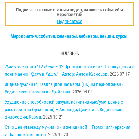
Подписка на новые статьи и видео, на анонсы событий и
мероприятий
Подписаться
Мероприятия, события, семинары, вебинары, лекции, курсы
.
НЕДАВНЕЕ:
Джйотиш
-книга “12
Раши
– 12 Пространств жизни. От ощущения к
пониманию.
Грахи
в
Раши
.” _ Автор: Антон Кузнецов.
2026-07-17
индивидуальная Навигационная карта (НК) на период жизни –
Ведическая астрология Джйотиш.
2026-04-08
Ухудшение способностей разума, когнитивные/умственные
расстройства (деменция) – Аюрведа, Джйотиш, Ведическая
философия, Карма.
2025-10-21
Отношения между мужчиной и женщиной – Гармония/иерархия
vs Баланс/равенство.
2025-10-20