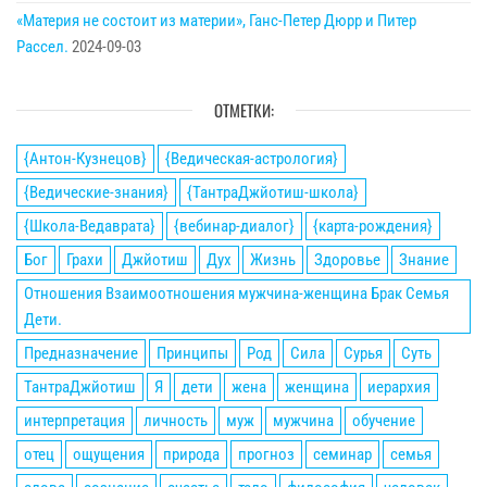
«Материя не состоит из материи», Ганс-Петер Дюрр и Питер
Рассел.
2024-09-03
ОТМЕТКИ:
{Антон-Кузнецов}
{Ведическая-астрология}
{Ведические-знания}
{ТантраДжйотиш-школа}
{Школа-Ведаврата}
{вебинар-диалог}
{карта-рождения}
Бог
Грахи
Джйотиш
Дух
Жизнь
Здоровье
Знание
Отношения Взаимоотношения мужчина-женщина Брак Семья
Дети.
Предназначение
Принципы
Род
Сила
Сурья
Суть
ТантраДжйотиш
Я
дети
жена
женщина
иерархия
интерпретация
личность
муж
мужчина
обучение
отец
ощущения
природа
прогноз
семинар
семья