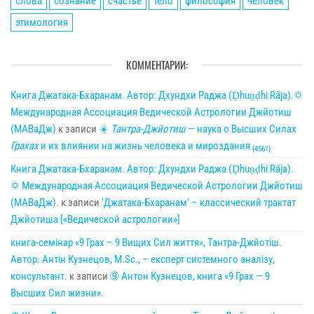
слова
сознание
счастье
тело
философия
человек
этимология
КОММЕНТАРИИ:
Книга Джатака-Бхаранам. Автор: Дхундхи Раджа (Ḍhuṇḍhi Rāja).🌣
Международная Ассоциация Ведической Астрологии Джйотиш
(МАВаДж)
к записи
☀
Тантра-Джйотиш
— наука о Высших Силах
Грахах
и их влиянии на жизнь человека и мироздания
{4561}
Книга Джатака-Бхаранам. Автор: Дхундхи Раджа (Ḍhuṇḍhi Rāja).
🌣 Международная Ассоциация Ведической Астрологии Джйотиш
(МАВаДж).
к записи
‘Джатака-Бхаранам’ – классический трактат
Джйотиша [«Ведической астрологии»]
книга-семінар «9 Грах – 9 Вищих Сил життя», Тантра-Джйотіш.
Автор: Антін Кузнецов, M.Sc., – експерт системного аналізу,
консультант.
к записи
➈ Антон Кузнецов, книга «9 Грах — 9
Высших Сил жизни».