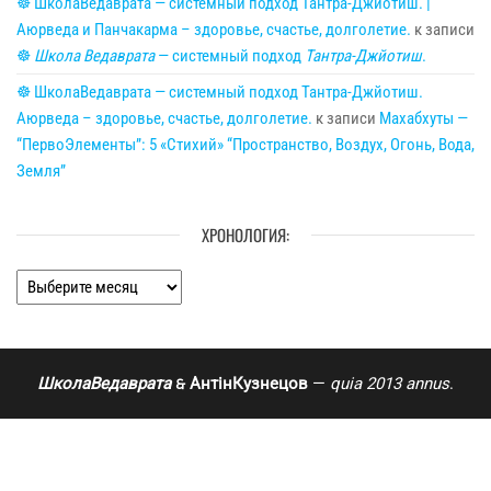
☸ ШколаВедаврата — системный подход Тантра-Джйотиш. |
Аюрведа и Панчакарма – здоровье, счастье, долголетие.
к записи
☸
Школа Ведаврата
— системный подход
Тантра-Джйотиш
.
☸ ШколаВедаврата — системный подход Тантра-Джйотиш.
Аюрведа – здоровье, счастье, долголетие.
к записи
Махабхуты —
“ПервоЭлементы”: 5 «Стихий» “Пространство, Воздух, Огонь, Вода,
Земля”
ХРОНОЛОГИЯ:
Хронология:
ШколаВедаврата
АнтінКузнецов
—
quia 2013 annus
.
🙲