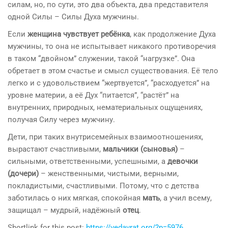
силам, но, по сути, это два объекта, два представителя
одной Силы – Силы Духа мужчины.
Если
женщина чувствует ребёнка
, как продолжение Духа
мужчины, то она не испытывает никакого противоречия
в таком “двойном” служении, такой “нагрузке”. Она
обретает в этом счастье и смысл существования. Её тело
легко и с удовольствием “жертвуется”, “расходуется” на
уровне материи, а её Дух “питается”, “растёт” на
внутренних, природных, нематериальных ощущениях,
получая Силу через мужчину.
Дети, при таких внутрисемейных взаимоотношениях,
вырастают счастливыми,
мальчики (сыновья)
–
сильными, ответственными, успешными, а
девочки
(дочери)
– женственными, чистыми, верными,
покладистыми, счастливыми. Потому, что с детства
заботилась о них мягкая, спокойная
мать
, а учил всему,
защищал – мудрый, надёжный
отец
.
Shortlink for this post:
https://vedavrat.org/?p=5976