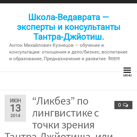
Перейти
к
Школа-Ведаврата —
содержимому
эксперты и консультанты
Тантра-Джйотиш.
Антон Михайлович Кузнецов — обучение и
консультации: отношения и дело/бизнес, воспитание
и образование, Предназначение и развитие. वेदव्रत
МЕНЮ
“Ликбез” по
ИЮН
0
13
лингвистике с
2014
точки зрения
Тантра-Джйотиша, или