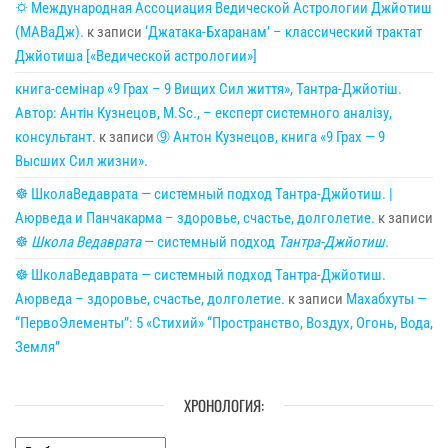
🌣 Международная Ассоциация Ведической Астрологии Джйотиш
(МАВаДж).
к записи
‘Джатака-Бхаранам’ – классический трактат
Джйотиша [«Ведической астрологии»]
книга-семінар «9 Грах – 9 Вищих Сил життя», Тантра-Джйотіш.
Автор: Антін Кузнецов, M.Sc., – експерт системного аналізу,
консультант.
к записи
➈ Антон Кузнецов, книга «9 Грах — 9
Высших Сил жизни».
☸ ШколаВедаврата — системный подход Тантра-Джйотиш. |
Аюрведа и Панчакарма – здоровье, счастье, долголетие.
к записи
☸
Школа Ведаврата
— системный подход
Тантра-Джйотиш
.
☸ ШколаВедаврата — системный подход Тантра-Джйотиш.
Аюрведа – здоровье, счастье, долголетие.
к записи
Махабхуты —
“ПервоЭлементы”: 5 «Стихий» “Пространство, Воздух, Огонь, Вода,
Земля”
ХРОНОЛОГИЯ: