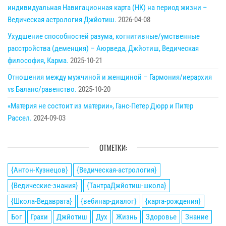
индивидуальная Навигационная карта (НК) на период жизни –
Ведическая астрология Джйотиш.
2026-04-08
Ухудшение способностей разума, когнитивные/умственные
расстройства (деменция) – Аюрведа, Джйотиш, Ведическая
философия, Карма.
2025-10-21
Отношения между мужчиной и женщиной – Гармония/иерархия
vs Баланс/равенство.
2025-10-20
«Материя не состоит из материи», Ганс-Петер Дюрр и Питер
Рассел.
2024-09-03
ОТМЕТКИ:
{Антон-Кузнецов}
{Ведическая-астрология}
{Ведические-знания}
{ТантраДжйотиш-школа}
{Школа-Ведаврата}
{вебинар-диалог}
{карта-рождения}
Бог
Грахи
Джйотиш
Дух
Жизнь
Здоровье
Знание