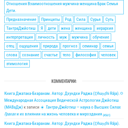
Отношения Взаимоотношения мужчина-женщина Брак Семья
Дети.
Предназначение
Принципы
Род
Сила
Сурья
Суть
ТантраДжйотиш
Я
дети
жена
женщина
иерархия
интерпретация
личность
муж
мужчина
обучение
отец
ощущения
природа
прогноз
семинар
семья
слова
сознание
счастье
тело
философия
человек
этимология
КОММЕНТАРИИ:
Книга Джатака-Бхаранам. Автор: Дхундхи Раджа (Ḍhuṇḍhi Rāja).🌣
Международная Ассоциация Ведической Астрологии Джйотиш
(МАВаДж)
к записи
☀
Тантра-Джйотиш
— наука о Высших Силах
Грахах
и их влиянии на жизнь человека и мироздания
{4561}
Книга Джатака-Бхаранам. Автор: Дхундхи Раджа (Ḍhuṇḍhi Rāja).