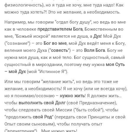
физиологичность}, но я туда не хочу, мне туда надо! Как
можно туда хотеть?! Это не желание, а необходимость.
Например, мы говорим “отдал богу душу”, но ведь во мне
как в человеке
представителем Бога
, Божественным во
мне, “Божьей искрой” является не душа, а
Дух
! Мой Дух
(“сознание”) – это
Бог во мне
, мой Дух ведёт меня к Богу,
веления моего Духа (“
совесть
”) – это
Воля Бога
. Богу не
нужна моя душа, как и моё тело. Бог сущностный, самый
сущностный в мироздании, поэтому ему нужна
моя Суть
– мой Дух
(мой “Истинное Я”).
Или мы говорим “желание жить”, но ведь это тоже не
желание, а необходимость! Я не хочу (или не всегда хочу),
но я понимаю/осознаю –
нужно жить
! Я должен жить…
чтобы
выполнить свой Долг
(своё Предназначение),
чтобы следовать своей Миссии (“быть собой”), чтобы
“продолжить
свой Род
” (передать свои Принципы и свой
Опыт своим сыновьям), чтобы получать опыт
(“впечатления”)… Мне нужно жить!