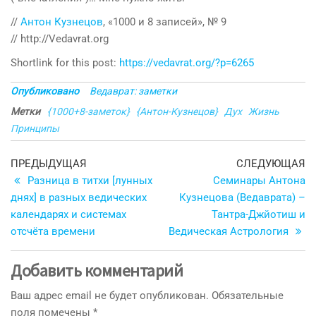
//
Антон Кузнецов
, «1000 и 8 записей», № 9
// http://Vedavrat.org
Shortlink for this post:
https://vedavrat.org/?p=6265
Опубликовано
Ведаврат: заметки
Метки
{1000+8-заметок}
{Антон-Кузнецов}
Дух
Жизнь
Принципы
Навигация
Предыдущая
С
ПРЕДЫДУЩАЯ
СЛЕДУЮЩАЯ
запись
з
Разница в титхи [лунных
Семинары Антона
по
днях] в разных ведических
Кузнецова (Ведаврата) –
записям
календарях и системах
Тантра-Джйотиш и
отсчёта времени
Ведическая Астрология
Добавить комментарий
Ваш адрес email не будет опубликован.
Обязательные
поля помечены
*