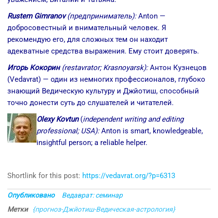
Rustem Gimranov
(
предприниматель):
Anton —
добросовестный и внимательный человек. Я
рекомендую его, для сложных тем он находит
адекватные средства выражения. Ему стоит доверять.
Игорь Кокорин
(restavrator; Krasnoyarsk):
Антон Кузнецов
(Vedavrat) — один из немногих профессионалов, глубоко
знающий Ведическую культуру и Джйотиш, способный
точно донести суть до слушателей и читателей.
Olexy Kovtun
(
independent writing and editing
professional; USA):
Anton is smart, knowledgeable,
insightful person; a reliable helper.
Shortlink for this post:
https://vedavrat.org/?p=6313
Опубликовано
Ведаврат: семинар
Метки
{прогноз-Джйотиш-Ведическая-астрология}