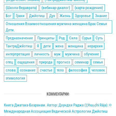
{Школа-Ведаврата}
{вебинар-диалог}
{карта-рождения}
Бог
Грахи
Джйотиш
Дух
Жизнь
Здоровье
Знание
Отношения Взаимоотношения мужчина-женщина Брак Семья
Дети.
Предназначение
Принципы
Род
Сила
Сурья
Суть
ТантраДжйотиш
Я
дети
жена
женщина
иерархия
интерпретация
личность
муж
мужчина
обучение
отец
ощущения
природа
прогноз
семинар
семья
слова
сознание
счастье
тело
философия
человек
этимология
КОММЕНТАРИИ:
Книга Джатака-Бхаранам. Автор: Дхундхи Раджа (Ḍhuṇḍhi Rāja).🌣
Международная Ассоциация Ведической Астрологии Джйотиш