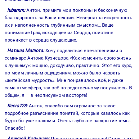
lubamm:
Антон. примите мои поклоны и бесконечную
благодарность за Ваши лекции. Невероятна искренность
их и наполненность глубинным смыслом… Ваше
понимание Грах, исходящее из Сердца, поистине
проникает в сердца слушающих.
Наташа Малюта:
Хочу поделиться впечатлениями о
семинаре Антона Кузнецова «Как изменить свою жизнь
к лучшему»: мощно, доходчиво, практично. Этот его курс,
по моим личным ощущениям, можно было назвать
«житейская мудрость». Мне понравилось всё, и даже
сама атмосфера, так всё по-родственному получилось. В
общем, я — в неописуемом восторге!
Keera723:
Антон, спасибо вам огромное за такое
подробное разъяснение понятий, которые казалось как
будто бы уже знакомы. Очень глубокое раскрытие темы.
Спасибо!
Алексей Копышев:
Просто отличная лекция! Стиль, нить