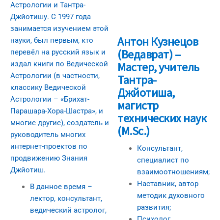
Астрологии и Тантра-
Джйотишу. С 1997 года
занимается изучением этой
Антон Кузнецов
науки, был первым, кто
(Ведаврат) –
перевёл на русский язык и
издал книги по Ведической
Мастер, учитель
Астрологии (в частности,
Тантра-
классику Ведической
Джйотиша,
Астрологии – «Брихат-
магистр
Парашара-Хора-Шастра», и
технических наук
многие другие), создатель и
(M.Sc.)
руководитель многих
интернет-проектов по
Консультант,
продвижению Знания
специалист по
Джйотиш.
взаимоотношениям;
Наставник, автор
В данное время –
методик духовного
лектор, консультант,
развития;
ведический астролог,
Психолог,