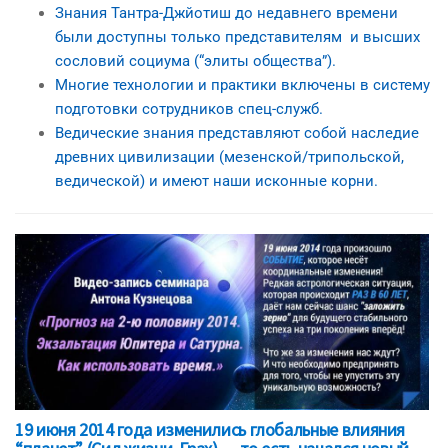
Знания Тантра-Джйотиш до недавнего времени
были доступны только представителям и высших
сословий социума (“элиты общества”).
Многие технологии и практики включены в систему
подготовки сотрудников спец-служб.
Ведические знания представляют собой наследие
древних цивилизации (мезенской/трипольской,
ведической) и имеют наши исконные корни.
19 июня 2014 года изменились глобальные влияния