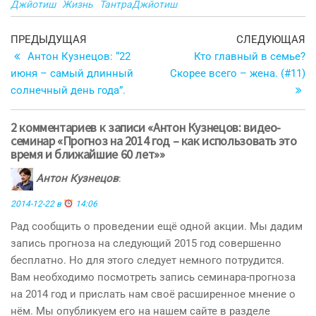
Джйотиш
Жизнь
ТантраДжйотиш
Навигация
Предыдущая
С
ПРЕДЫДУЩАЯ
СЛЕДУЮЩАЯ
запись
з
Антон Кузнецов: “22
Кто главный в семье?
по
июня – самый длинный
Скорее всего – жена. (#11)
записям
солнечный день года”.
2 комментариев к записи «Антон Кузнецов: видео-
семинар «Прогноз на 2014 год – как использовать это
время и ближайшие 60 лет»»
Антон Кузнецов
:
2014-12-22 в
14:06
Рад сообщить о проведении ещё одной акции. Мы дадим
запись прогноза на следующий 2015 год совершенно
бесплатно. Но для этого следует немного потрудится.
Вам необходимо посмотреть запись семинара-прогноза
на 2014 год и прислать нам своё расширенное мнение о
нём. Мы опубликуем его на нашем сайте в разделе