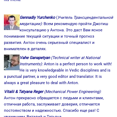
Gennadiy Yurchenko
(
Учитель Трансцендентальной
медитации):
Всем рекомендую пройти Джотиш
консультацию у Антона. Это даст Вам ясное
понимание текущей ситуации и точный прогноз
развития. Антон очень серьезный специалист и
внимателен в деталях.
Vahe Ganapetyan
(Technical writer at National
Instruments):
Anton is a perfect person to work with!
He is very knowledgeable in Vedic disciplines and is
a punctual partner, a very good editor and translator. It is
always a great pleasure to deal with Anton.
Vitalii & Tatyana Reger
(Mechanical Power Engineering):
Антон прекрасно обращается с людьми и клиентами,
отличная работа, заслуживает доверия, отличается
постоянством и надежностью. Спасибо еще раз! С
уважением, Виталий и Татьяна.