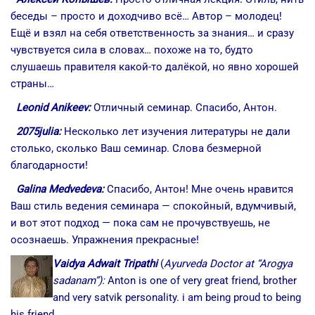
беседы – просто и доходчиво всё… Автор – молодец!
Ещё и взял на себя ответственность за знания… и сразу
чувствуется сила в словах… похоже на то, будто
слушаешь правителя какой-то далёкой, но явно хорошей
страны…
Leonid Anikeev:
Отличный семинар. Спасибо, Антон.
2075julia:
Несколько лет изучения литературы не дали
столько, сколько Ваш семинар. Слова безмерной
благодарности!
Galina Medvedeva:
Спасибо, Антон! Мне очень нравится
Ваш стиль ведения семинара — спокойный, вдумчивый,
и вот этот подход — пока сам не прочувствуешь, не
осознаешь. Упражнения прекрасные!
Vaidya Adwait Tripathi
(
A
yurveda Doctor at “Arogya
sadanam”):
Anton is one of very great friend, brother
and very satvik personality. i am being proud to being
his friend.