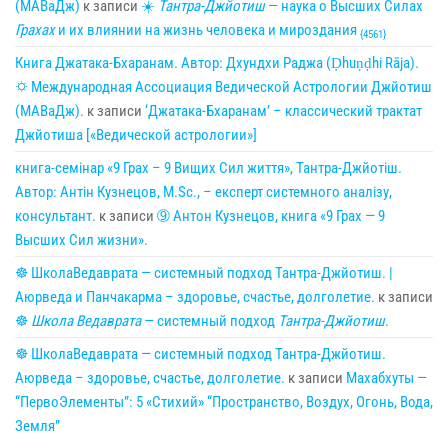
(МАВаДж)
к записи
☀
Тантра-Джйотиш
— наука о Высших Силах
Грахах
и их влиянии на жизнь человека и мироздания
{4561}
Книга Джатака-Бхаранам. Автор: Дхундхи Раджа (Ḍhuṇḍhi Rāja).
🌣 Международная Ассоциация Ведической Астрологии Джйотиш
(МАВаДж).
к записи
‘Джатака-Бхаранам’ – классический трактат
Джйотиша [«Ведической астрологии»]
книга-семінар «9 Грах – 9 Вищих Сил життя», Тантра-Джйотіш.
Автор: Антін Кузнецов, M.Sc., – експерт системного аналізу,
консультант.
к записи
➈ Антон Кузнецов, книга «9 Грах — 9
Высших Сил жизни».
☸ ШколаВедаврата — системный подход Тантра-Джйотиш. |
Аюрведа и Панчакарма – здоровье, счастье, долголетие.
к записи
☸
Школа Ведаврата
— системный подход
Тантра-Джйотиш
.
☸ ШколаВедаврата — системный подход Тантра-Джйотиш.
Аюрведа – здоровье, счастье, долголетие.
к записи
Махабхуты —
“ПервоЭлементы”: 5 «Стихий» “Пространство, Воздух, Огонь, Вода,
Земля”