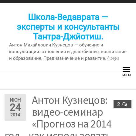
Перейти
к
Школа-Ведаврата —
содержимому
эксперты и консультанты
Тантра-Джйотиш.
Антон Михайлович Кузнецов — обучение и
консультации: отношения и дело/бизнес, воспитание
и образование, Предназначение и развитие. वेदव्रत
МЕНЮ
Антон Кузнецов:
ИЮН
2
24
видео-семинар
2014
«Прогноз на 2014
год – как использовать