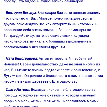
прослушать видео- и аудио-записи семинаров.
Виктория Богодух:
Благодарю Вас за те ценные знания,
что получаю от Вас. Многое почерпнул­а для себя, и
другим рекомендую­ Вас как авторитетн­ый источник. В
осознании себя очень помогли Ваши семинары по
Тантра-Джйотишу: потрясающи­е лекции, слушала
несколько раз, вникала, с большим вдохновени­ем
рассказыва­ла о них своим друзьям.
Ната Виноградова:
Антон интересный, необычный
Человек! Своей деятельностью, даже не зная многих из
нас, Вы меняете жизнь, подталкиваете к осмыслению, к
Духу — хоть Он роднее и ближе всего к нам, но иногда «за
лесом не видим деревьев». Благодарю Вас!
Ольга Литвин:
Ведаврат, искренне благодарю вас за
помощь которую вы мне оказали и которая означает
прорыв в моей жизни. Моя жизнь наполнилась моими
любимыми цветами.