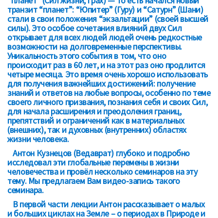
“планет” (Сил жизни, Грах) — то есть начался новый
транзит “планет”: “Юпитер” (Гуру) и “Сатурн” (Шани)
стали в свои положения “экзальтации” (своей высшей
силы). Это особое сочетания влияний двух Сил
открывает для всех людей людей очень редкостные
возможности на долговременные перспективы.
Уникальность этого события в том, что оно
происходит раз в 60 лет, и на этот раз оно продлится
четыре месяца. Это время очень хорошо использовать
для получения важнейших достижений: получение
знаний и ответов на любые вопросы, особенно по теме
своего личного призвания, познания себя и своих Сил,
для начала расширения и преодоления границ,
препятствий и ограничений как в материальных
(внешних), так и духовных (внутренних) областях
жизни человека.
Антон Кузнецов (Ведаврат) глубоко и подробно
исследовал эти глобальные перемены в жизни
человечества и провёл несколько семинаров на эту
тему. Мы предлагаем Вам видео-запись такого
семинара.
В первой части лекции Антон рассказывает о малых
и больших циклах на Земле – о периодах в Природе и