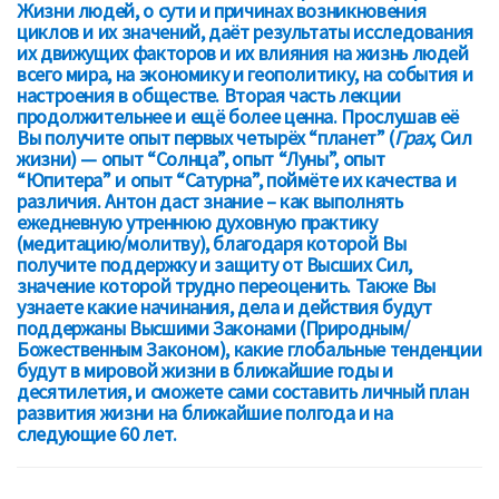
Жизни людей, о сути и причинах возникновения
циклов и их значений, даёт результаты исследования
их движущих факторов и их влияния на жизнь людей
всего мира, на экономику и геополитику, на события и
настроения в обществе. Вторая часть лекции
продолжительнее и ещё более ценна. Прослушав её
Вы получите опыт первых четырёх “планет” (
Грах
, Сил
жизни) — опыт “Солнца”, опыт “Луны”, опыт
“Юпитера” и опыт “Сатурна”, поймёте их качества и
различия. Антон даст знание – как выполнять
ежедневную утреннюю духовную практику
(медитацию/молитву), благодаря которой Вы
получите поддержку и защиту от Высших Сил,
значение которой трудно переоценить. Также Вы
узнаете какие начинания, дела и действия будут
поддержаны Высшими Законами (Природным/
Божественным Законом), какие глобальные тенденции
будут в мировой жизни в ближайшие годы и
десятилетия, и сможете сами составить личный план
развития жизни на ближайшие полгода и на
следующие 60 лет.