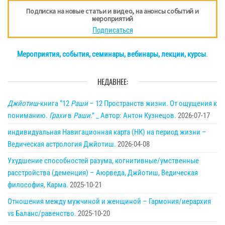
Подписка на новые статьи и видео, на анонсы событий и
мероприятий
Подписаться
Мероприятия, события, семинары, вебинары, лекции, курсы
.
НЕДАВНЕЕ:
Джйотиш
-книга “12
Раши
– 12 Пространств жизни. От ощущения к
пониманию.
Грахи
в
Раши
.” _ Автор: Антон Кузнецов.
2026-07-17
индивидуальная Навигационная карта (НК) на период жизни –
Ведическая астрология Джйотиш.
2026-04-08
Ухудшение способностей разума, когнитивные/умственные
расстройства (деменция) – Аюрведа, Джйотиш, Ведическая
философия, Карма.
2025-10-21
Отношения между мужчиной и женщиной – Гармония/иерархия
vs Баланс/равенство.
2025-10-20