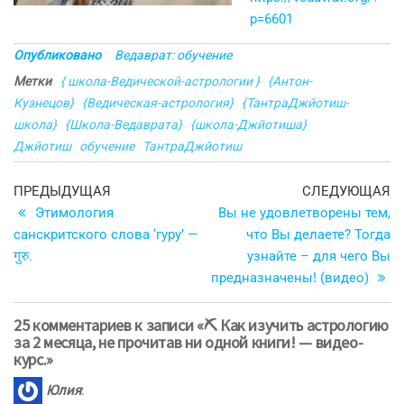
p=6601
Опубликовано
Ведаврат: обучение
Метки
{ школа-Ведической-астрологии }
{Антон-
Кузнецов}
{Ведическая-астрология}
{ТантраДжйотиш-
школа}
{Школа-Ведаврата}
{школа-Джйотиша}
Джйотиш
обучение
ТантраДжйотиш
Навигация
Предыдущая
С
ПРЕДЫДУЩАЯ
СЛЕДУЮЩАЯ
запись
з
Этимология
Вы не удовлетворены тем,
по
санскритского слова ‘гуру’ —
что Вы делаете? Тогда
записям
गुरु.
узнайте – для чего Вы
предназначены! (видео)
25 комментариев к записи «⛏ Как изучить астрологию
за 2 месяца, не прочитав ни одной книги! — видео-
курс.»
Юлия
: