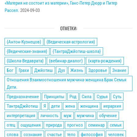
«Материя не состоит из материи», Ганс-Петер Дюрр и Питер
Рассел.
2024-09-03
ОТМЕТКИ:
{Антон-Кузнецов}
{Ведическая-астрология}
{Ведические-знания}
{ТантраДжйотиш-школа}
{Школа-Ведаврата}
{вебинар-диалог}
{карта-рождения}
Бог
Грахи
Джйотиш
Дух
Жизнь
Здоровье
Знание
Отношения Взаимоотношения мужчина-женщина Брак Семья
Дети.
Предназначение
Принципы
Род
Сила
Сурья
Суть
ТантраДжйотиш
Я
дети
жена
женщина
иерархия
интерпретация
личность
муж
мужчина
обучение
отец
ощущения
природа
прогноз
семинар
семья
слова
сознание
счастье
тело
философия
человек