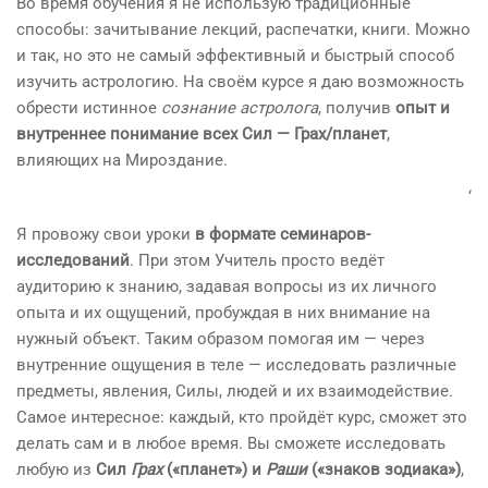
Во время обучения я не использую традиционные
способы: зачитывание лекций, распечатки, книги. Можно
и так, но это не самый эффективный и быстрый способ
изучить астрологию. На своём курсе я даю возможность
обрести истинное
сознание астролога
, получив
опыт и
внутреннее понимание всех Сил — Грах/планет
,
влияющих на Мироздание.
‘
Я провожу свои уроки
в формате семинаров-
исследований
. При этом Учитель просто ведёт
аудиторию к знанию, задавая вопросы из их личного
опыта и их ощущений, пробуждая в них внимание на
нужный объект. Таким образом помогая им — через
внутренние ощущения в теле — исследовать различные
предметы, явления, Силы, людей и их взаимодействие.
Самое интересное: каждый, кто пройдёт курс, сможет это
делать сам и в любое время. Вы сможете исследовать
любую из
Сил
Грах
(«планет») и
Раши
(«знаков зодиака»)
,