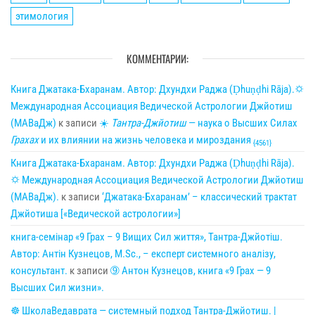
этимология
КОММЕНТАРИИ:
Книга Джатака-Бхаранам. Автор: Дхундхи Раджа (Ḍhuṇḍhi Rāja).🌣
Международная Ассоциация Ведической Астрологии Джйотиш
(МАВаДж)
к записи
☀
Тантра-Джйотиш
— наука о Высших Силах
Грахах
и их влиянии на жизнь человека и мироздания
{4561}
Книга Джатака-Бхаранам. Автор: Дхундхи Раджа (Ḍhuṇḍhi Rāja).
🌣 Международная Ассоциация Ведической Астрологии Джйотиш
(МАВаДж).
к записи
‘Джатака-Бхаранам’ – классический трактат
Джйотиша [«Ведической астрологии»]
книга-семінар «9 Грах – 9 Вищих Сил життя», Тантра-Джйотіш.
Автор: Антін Кузнецов, M.Sc., – експерт системного аналізу,
консультант.
к записи
➈ Антон Кузнецов, книга «9 Грах — 9
Высших Сил жизни».
☸ ШколаВедаврата — системный подход Тантра-Джйотиш. |