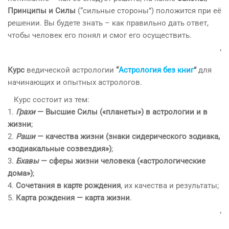
Принципы и Силы
(“сильные стороны”) положится при её
решении. Вы будете знать – как правильно дать ответ,
чтобы человек его понял и смог его осуществить.
‘
Курс
ведической астрологии
“
Астрология без книг
”
для
начинающих и опытных астрологов.
Курс состоит из тем:
1.
Грахи
— Высшие Силы («планеты») в астрологии и в
жизни
;
2.
Раши
— качества жизни (знаки сидерического зодиака,
«зодиакальные созвездия»)
;
3.
Бхавы
— сферы жизни человека («астрологические
дома»)
;
4.
Сочетания в карте рождения
, их качества и результаты;
5.
Карта рождения — карта жизни
.
‘