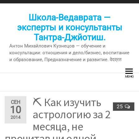
Перейти
к
Школа-Ведаврата —
содержимому
эксперты и консультанты
Тантра-Джйотиш.
Антон Михайлович Кузнецов — обучение и
консультации: отношения и дело/бизнес, воспитание
и образование, Предназначение и развитие. वेदव्रत
МЕНЮ
⛏ Как изучить
СЕН
25
10
астрологию за 2
2014
месяца, не
прочитав ни одной