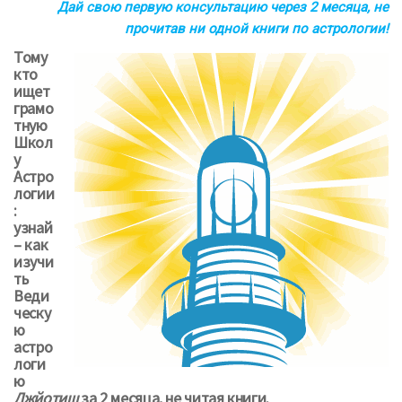
Дай свою первую консультацию через 2 месяца, не
прочитав ни одной книги по астрологии!
Тому
кто
ищет
грамо
тную
Школ
у
Астро
логии
:
узнай
– как
изучи
ть
Веди
ческу
ю
астро
логи
ю
Джйотиш
за 2 месяца, не читая книги.