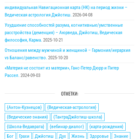
индивидуальная Навигационная карта (НК) на период жизни –
Ведическая астрология Джйотиш.
2026-04-08
Ухудшение способностей разума, когнитивные/умственные
расстройства (деменция) – Аюрведа, Джйотиш, Ведическая
философия, Карма.
2025-10-21
Отношения между мужчиной и женщиной – Гармония/иерархия
vs Баланс/равенство.
2025-10-20
«Материя не состоит из материи», Ганс-Петер Дюрр и Питер
Рассел.
2024-09-03
ОТМЕТКИ:
{Антон-Кузнецов}
{Ведическая-астрология}
{Ведические-знания}
{ТантраДжйотиш-школа}
{Школа-Ведаврата}
{вебинар-диалог}
{карта-рождения}
Бог
Грахи
Джйотиш
Дух
Жизнь
Здоровье
Знание