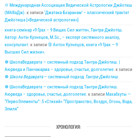
🌣 Международная Ассоциация Ведической Астрологии Джйотиш
(МАВаДж).
к записи
‘Джатака-Бхаранам’ – классический трактат
Джйотиша [«Ведической астрологии»]
книга-семінар «9 Грах – 9 Вищих Сил життя», Тантра-Джйотіш.
Автор: Антін Кузнецов, M.Sc., – експерт системного аналізу,
консультант.
к записи
➈ Антон Кузнецов, книга «9 Грах — 9
Высших Сил жизни».
☸ ШколаВедаврата — системный подход Тантра-Джйотиш. |
Аюрведа и Панчакарма – здоровье, счастье, долголетие.
к записи
☸
Школа Ведаврата
— системный подход
Тантра-Джйотиш
.
☸ ШколаВедаврата — системный подход Тантра-Джйотиш.
Аюрведа – здоровье, счастье, долголетие.
к записи
Махабхуты —
“ПервоЭлементы”: 5 «Стихий» “Пространство, Воздух, Огонь, Вода,
Земля”
ХРОНОЛОГИЯ: