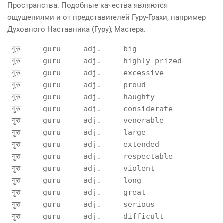
Пространства. Подобные качества являются
ощущениями и от представителей Гуру-Грахи, например
Духовного Наставника (Гуру), Мастера.
 गुरु     guru     adj.     big                   
 गुरु     guru     adj.     highly prized         
 गुरु     guru     adj.     excessive             
 गुरु     guru     adj.     proud                 
 गुरु     guru     adj.     haughty               
 गुरु     guru     adj.     considerate           
 गुरु     guru     adj.     venerable             
 गुरु     guru     adj.     large                 
 गुरु     guru     adj.     extended              
 गुरु     guru     adj.     respectable           
 गुरु     guru     adj.     violent               
 गुरु     guru     adj.     long                  
 गुरु     guru     adj.     great                 
 गुरु     guru     adj.     serious               
 गुरु     guru     adj.     difficult             