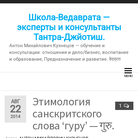
Перейти
к
Школа-Ведаврата —
содержимому
эксперты и консультанты
Тантра-Джйотиш.
Антон Михайлович Кузнецов — обучение и
консультации: отношения и дело/бизнес, воспитание
и образование, Предназначение и развитие. वेदव्रत
МЕНЮ
Этимология
АВГ
1
22
санскритского
2014
слова ‘гуру’ — गुरु.