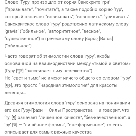
Слово ‘Гуру’ произошло от корня Санскрите ‘гри’
(“призывать”, “почитать”), а также подобно корню ‘гур’,
который означает “возвышать”, “возносить”, “усиливать”.
Санскритское слово ‘гуру’ родственно латинскому слову
‘gravis’ (“обильное”, “авторитетное”, “веское”,
“существенное”) и греческому слову βαρύς [Barus]
(“обильное”).
Часто говорят об этимологии слова ‘гуру’, якобы
основанной на взаимодействии между «тьмой и светом»
(Гуру [गुरु] “рассеивает тьму невежества”).
Но “свет и тьма” не имеют ничего общего со словом ‘гуру’
[गुरु], это просто “народная этимология” для красоты
легенды…
Древняя этимология слова ‘гуру’ основана на понимании
его как Гуру-Грахи — Силы Пространства — и говорит, что
‘гу’ [गु] означает “лишённое качеств”, “без-качественное”, а
‘ру’ [रु] — “лишённое формы”, “вне-форменное”, то есть
описывает для самых важных качества