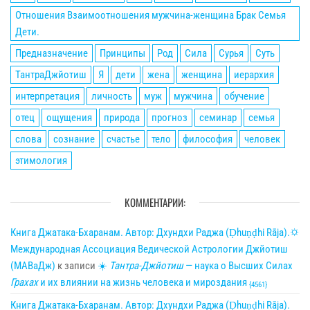
Отношения Взаимоотношения мужчина-женщина Брак Семья
Дети.
Предназначение
Принципы
Род
Сила
Сурья
Суть
ТантраДжйотиш
Я
дети
жена
женщина
иерархия
интерпретация
личность
муж
мужчина
обучение
отец
ощущения
природа
прогноз
семинар
семья
слова
сознание
счастье
тело
философия
человек
этимология
КОММЕНТАРИИ:
Книга Джатака-Бхаранам. Автор: Дхундхи Раджа (Ḍhuṇḍhi Rāja).🌣
Международная Ассоциация Ведической Астрологии Джйотиш
(МАВаДж)
к записи
☀
Тантра-Джйотиш
— наука о Высших Силах
Грахах
и их влиянии на жизнь человека и мироздания
{4561}
Книга Джатака-Бхаранам. Автор: Дхундхи Раджа (Ḍhuṇḍhi Rāja).