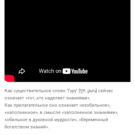
Как существительное слово ‘Гуру’ [गुरु,
guru
] сейчас
означает «тот, кто наделяет знаниями».
Как прилагательное оно означает «изобильное»,
«наполненное», в смысле «заполненное знаниями»,
«обильное в духовной мудрости», «беременный
богатством знаний».