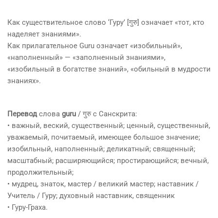
Как существительное слово ‘Гуру’ [गुरु] означает «тот, кто
наделяет знаниями».
Как прилагательное Guru означает «изобильный»,
«наполненный» — «заполненный знаниями»,
«изобильный в богатстве знаний», «обильный в мудрости
знаниях».
Перевод
слова
guru
/ गुरु с Санскрита:
• важный, веский, существенный; ценный, существенный,
уважаемый, почитаемый, имеющее большое значение;
изобильный, наполненный; деликатный; священный;
масштабный; расширяющийся; простирающийся; вечный,
продолжительный;
• мудрец, знаток, мастер / великий мастер; наставник /
Учитель / Гуру; духовный наставник, священник
• Гуру-Граха.