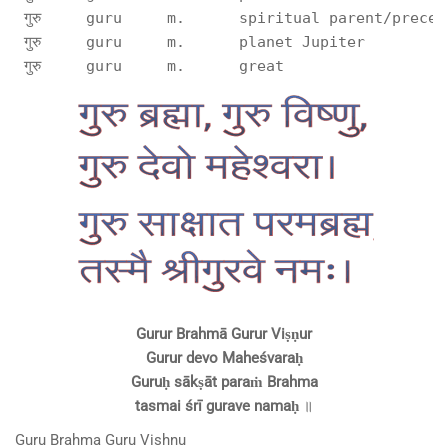
 गुरु     guru     m.      spiritual parent/precep
 गुरु     guru     m.      planet Jupiter         
Gurur Brahmā Gurur Viṣṇur
Gurur devo Maheśvaraḥ
Guruḥ sākṣāt paraṁ Brahma
tasmai śrī gurave namaḥ
॥
Guru Brahma Guru Vishnu