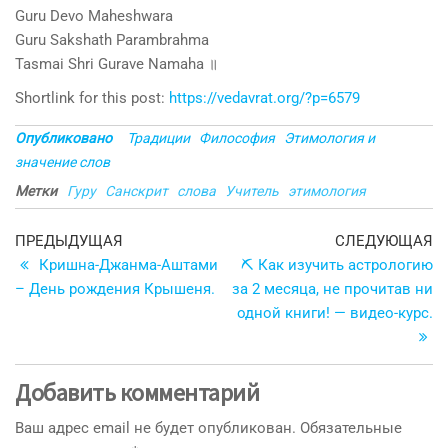
Guru Devo Maheshwara
Guru Sakshath Parambrahma
Tasmai Shri Gurave Namaha ॥
Shortlink for this post:
https://vedavrat.org/?p=6579
Опубликовано
Традиции
Философия
Этимология и
значение слов
Метки
Гуру
Санскрит
слова
Учитель
этимология
Навигация
Предыдущая
С
ПРЕДЫДУЩАЯ
СЛЕДУЮЩАЯ
запись
з
Кришна-Джанма-Аштами
⛏ Как изучить астрологию
по
– День рождения Крышеня.
за 2 месяца, не прочитав ни
записям
одной книги! — видео-курс.
Добавить комментарий
Ваш адрес email не будет опубликован.
Обязательные