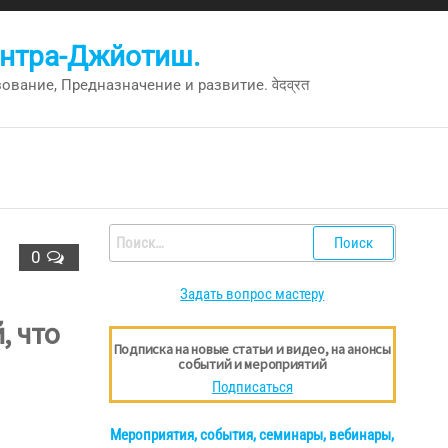
антра-Джйотиш.
вание, Предназначение и развитие. वेदव्रत
Найти:
0
Задать вопрос мастеру
, что
Подписка на новые статьи и видео, на анонсы
событий и мероприятий
Подписаться
Мероприятия, события, семинары, вебинары,