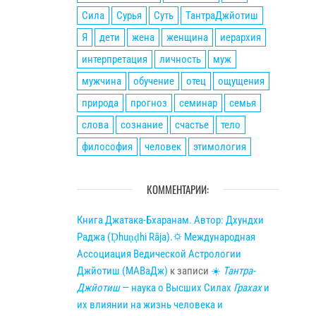
Сила
Сурья
Суть
ТантраДжйотиш
Я
дети
жена
женщина
иерархия
интерпретация
личность
муж
мужчина
обучение
отец
ощущения
природа
прогноз
семинар
семья
слова
сознание
счастье
тело
философия
человек
этимология
КОММЕНТАРИИ:
Книга Джатака-Бхаранам. Автор: Дхундхи
Раджа (Ḍhuṇḍhi Rāja).🌣 Международная
Ассоциация Ведической Астрологии
Джйотиш (МАВаДж)
к записи
☀
Тантра-
Джйотиш
— наука о Высших Силах
Грахах
и
их влиянии на жизнь человека и