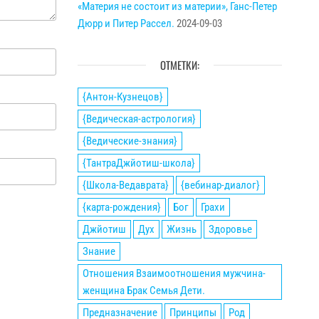
«Материя не состоит из материи», Ганс-Петер
Дюрр и Питер Рассел.
2024-09-03
ОТМЕТКИ:
{Антон-Кузнецов}
{Ведическая-астрология}
{Ведические-знания}
{ТантраДжйотиш-школа}
{Школа-Ведаврата}
{вебинар-диалог}
{карта-рождения}
Бог
Грахи
Джйотиш
Дух
Жизнь
Здоровье
Знание
Отношения Взаимоотношения мужчина-
женщина Брак Семья Дети.
Предназначение
Принципы
Род