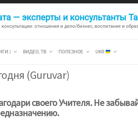
та — эксперты и консультанты Т
онсультации: отношения и дело/бизнес, воспитание и образо
ИГИ |
ВИДЕО, ТВ
ПОЛЕЗНОЕ
UKR
одня (Guruvar)
годари своего Учителя. Не забывай
редназначению.