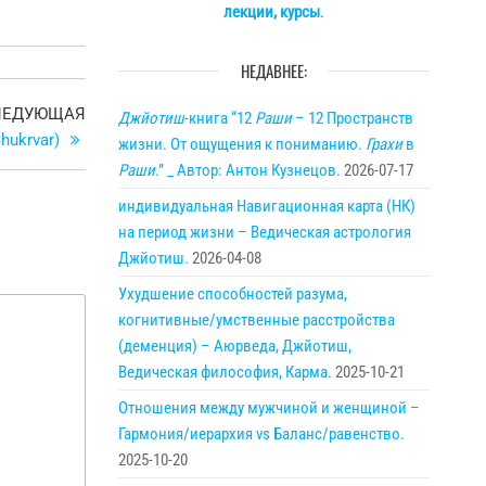
лекции, курсы
.
НЕДАВНЕЕ:
Следующая
ЛЕДУЮЩАЯ
Джйотиш
-книга “12
Раши
– 12 Пространств
запись
hukrvar)
жизни. От ощущения к пониманию.
Грахи
в
Раши
.” _ Автор: Антон Кузнецов.
2026-07-17
индивидуальная Навигационная карта (НК)
на период жизни – Ведическая астрология
Джйотиш.
2026-04-08
Ухудшение способностей разума,
когнитивные/умственные расстройства
(деменция) – Аюрведа, Джйотиш,
Ведическая философия, Карма.
2025-10-21
Отношения между мужчиной и женщиной –
Гармония/иерархия vs Баланс/равенство.
2025-10-20