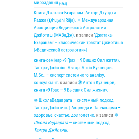
мироздания
{4561}
Книга Джатака-Бхаранам. Автор: Дхундхи
Раджа (Ḍhuṇḍhi Rāja). 🌣 Международная
Ассоциация Ведической Астрологии
Джйотиш (МАВаДж).
к записи
‘Джатака-
Бхаранам’ – классический трактат Джйотиша
[«Ведической астрологии»]
книга-семінар «9 Грах – 9 Вищих Сил життя»,
Тантра-Джйотіш. Автор: Антін Кузнецов,
M.Sc., – експерт системного аналізу,
консультант.
к записи
➈ Антон Кузнецов,
книга «9 Грах — 9 Высших Сил жизни».
☸ ШколаВедаврата — системный подход
Тантра-Джйотиш. | Аюрведа и Панчакарма –
здоровье, счастье, долголетие.
к записи
☸
Школа Ведаврата
— системный подход
Тантра-Джйотиш
.