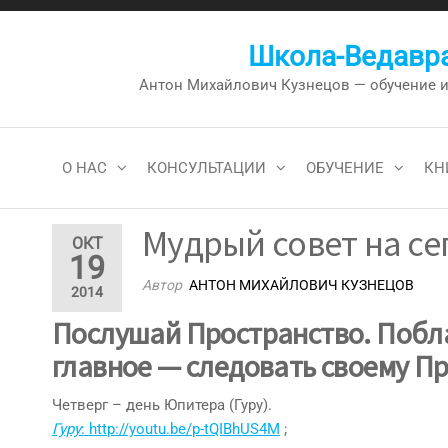
Перейти
к
Школа-Ведавра
содержимому
Антон Михайлович Кузнецов — обучение и к
О НАС
КОНСУЛЬТАЦИИ
ОБУЧЕНИЕ
КН
Мудрый совет на сег
ОКТ
19
Автор
АНТОН МИХАЙЛОВИЧ КУЗНЕЦОВ
2014
Послушай Пространство. Побла
главное — следовать своему П
Четверг – день Юпитера (Гуру).
Гуру
: http://youtu.be/p-tQIBhUS4M
;