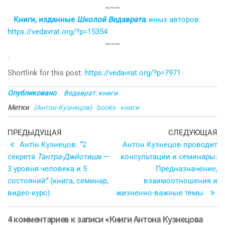
~~~
Книги, изданные
Школой Ведаврата
, иных авторов
:
https://vedavrat.org/?p=15354
~~~
.
Shortlink for this post:
https://vedavrat.org/?p=7971
Опубликовано
Ведаврат: книги
Метки
{Антон-Кузнецов}
books
книги
Навигация
Предыдущая
С
ПРЕДЫДУЩАЯ
СЛЕДУЮЩАЯ
запись
з
Антін Кузнецов: “2
Антон Кузнецов проводит
по
секрета
Тантра-Джйотиш
а —
консультации и семинары:
записям
3 уровня человека и 5
Предназначение,
состояний” (книга, семинар,
взаимоотношения и
видео-курс).
жизненно-важные темы.
4 комментариев к записи «Книги Антона Кузнецова