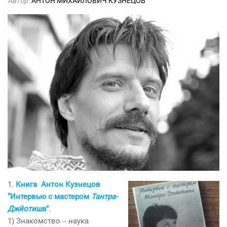
Автор
АНТОН МИХАЙЛОВИЧ КУЗНЕЦОВ
1.
Книга Антон Кузнецов
“Интервью с мастером
Тантра-
Джйотиш
а”
.
1) Знакомство ‒ наука