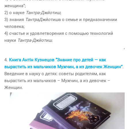
женщина”;
2) о науке
Тантра-Джйотиш
;
3) знания
ТантраДжйотиш
а о семье и предназначении
человека;
4) счастье и удовлетворения с помощью технологий
науки
Тантра-Джйотиш
.
‘
4.
Книга Антін Кузнецов “Знание про детей — как
вырастить из мальчиков Мужчин, а из девочек Женщин”
.
Введение в науку о детях: советы родителям, как
вырастить из мальчиков – Мужчин, а из девочек –
Женщин.