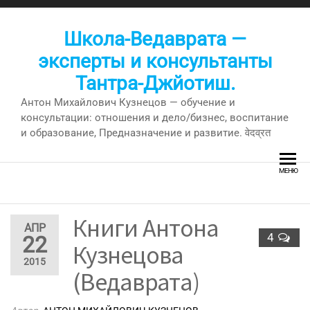
Перейти
к
Школа-Ведаврата —
содержимому
эксперты и консультанты
Тантра-Джйотиш.
Антон Михайлович Кузнецов — обучение и
консультации: отношения и дело/бизнес, воспитание
и образование, Предназначение и развитие. वेदव्रत
МЕНЮ
Книги Антона
АПР
4
22
Кузнецова
2015
(Ведаврата)