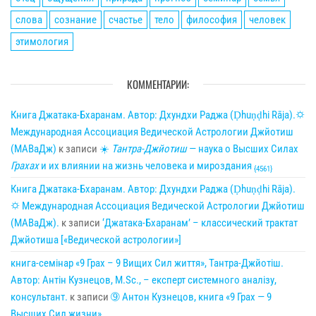
слова
сознание
счастье
тело
философия
человек
этимология
КОММЕНТАРИИ:
Книга Джатака-Бхаранам. Автор: Дхундхи Раджа (Ḍhuṇḍhi Rāja).🌣
Международная Ассоциация Ведической Астрологии Джйотиш
(МАВаДж)
к записи
☀
Тантра-Джйотиш
— наука о Высших Силах
Грахах
и их влиянии на жизнь человека и мироздания
{4561}
Книга Джатака-Бхаранам. Автор: Дхундхи Раджа (Ḍhuṇḍhi Rāja).
🌣 Международная Ассоциация Ведической Астрологии Джйотиш
(МАВаДж).
к записи
‘Джатака-Бхаранам’ – классический трактат
Джйотиша [«Ведической астрологии»]
книга-семінар «9 Грах – 9 Вищих Сил життя», Тантра-Джйотіш.
Автор: Антін Кузнецов, M.Sc., – експерт системного аналізу,
консультант.
к записи
➈ Антон Кузнецов, книга «9 Грах — 9
Высших Сил жизни».