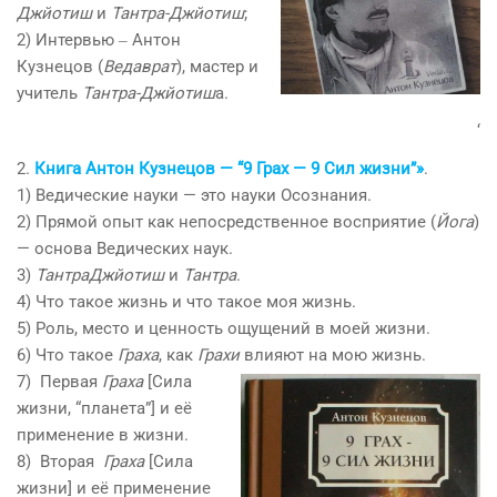
Джйотиш
и
Тантра-Джйотиш
;
2) Интервью ‒ Антон
Кузнецов (
Ведаврат
), мастер и
учитель
Тантра-Джйотиш
а.
‘
2.
Книга Антон Кузнецов — “9 Грах — 9 Сил жизни”»
.
1) Ведические науки — это науки Осознания.
2) Прямой опыт как непосредственное восприятие (
Йога
)
— основа Ведических наук.
3)
ТантраДжйотиш
и
Тантра
.
4) Что такое жизнь и что такое моя жизнь.
5) Роль, место и ценность ощущений в моей жизни.
6) Что такое
Граха
, как
Грахи
влияют на мою жизнь.
7) Первая
Граха
[Сила
жизни, “планета”] и её
применение в жизни.
8) Вторая
Граха
[Сила
жизни] и её применение