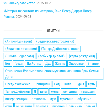
vs Баланс/равенство.
2025-10-20
«Материя не состоит из материи», Ганс-Петер Дюрр и Питер
Рассел.
2024-09-03
ОТМЕТКИ:
{Антон-Кузнецов}
{Ведическая-астрология}
{Ведические-знания}
{ТантраДжйотиш-школа}
{Школа-Ведаврата}
{вебинар-диалог}
{карта-рождения}
Бог
Грахи
Джйотиш
Дух
Жизнь
Здоровье
Знание
Отношения Взаимоотношения мужчина-женщина Брак Семья
Дети.
Предназначение
Принципы
Род
Сила
Сурья
Суть
ТантраДжйотиш
Я
дети
жена
женщина
иерархия
интерпретация
личность
муж
мужчина
обучение
отец
ощущения
природа
прогноз
семинар
семья