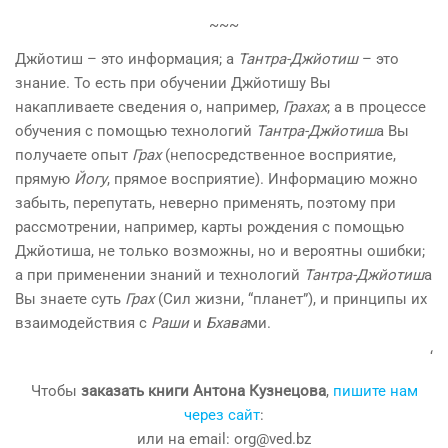
~~~
Джйотиш – это информация; а
Тантра-Джйотиш
– это
знание. То есть при обучении Джйотишу Вы
накапливаете сведения о, например,
Грахах
; а в процессе
обучения с помощью технологий
Тантра-Джйотиш
а Вы
получаете опыт
Грах
(непосредственное восприятие,
прямую
Йогу
, прямое восприятие). Информацию можно
забыть, перепутать, неверно применять, поэтому при
рассмотрении, например, карты рождения с помощью
Джйотиша, не только возможны, но и вероятны ошибки;
а при применении знаний и технологий
Тантра-Джйотиш
а
Вы знаете суть
Грах
(Сил жизни, “планет”), и принципы их
взаимодействия с
Раши
и
Бхава
ми.
‘
Чтобы
заказать книги Антона Кузнецова
,
пишите нам
через сайт
:
или на email: org@ved.bz