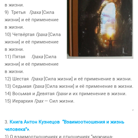
в жизни.
9) Третья
Граха
[Сила
жизни] и её применение
в жизни.
10) Четвёртая
Граха
[Сила
жизни] и её применение
в жизни.
11) Пятая
Граха
[Сила
жизни] и её применение
в жизни.
12) Шестая
Граха
[Сила жизни] и её применение в жизни.
13) Седьмая
Граха
[Сила жизни] и её применение в жизни.
14) Восьмая и Девятая
Грахи
и их применение в жизни.
15) Иерархия
Грах
— Сил жизни.
‘
3.
Книга Антон Кузнецов “Взаимоотношения и жизнь
человека”»
.
1) О взаимоотношениях и отношениях “мужчина-