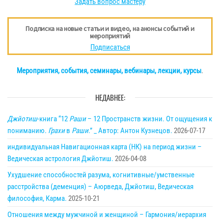
Задать вопрос мастеру
Подписка на новые статьи и видео, на анонсы событий и
мероприятий
Подписаться
Мероприятия, события, семинары, вебинары, лекции, курсы
.
НЕДАВНЕЕ:
Джйотиш
-книга “12
Раши
– 12 Пространств жизни. От ощущения к
пониманию.
Грахи
в
Раши
.” _ Автор: Антон Кузнецов.
2026-07-17
индивидуальная Навигационная карта (НК) на период жизни –
Ведическая астрология Джйотиш.
2026-04-08
Ухудшение способностей разума, когнитивные/умственные
расстройства (деменция) – Аюрведа, Джйотиш, Ведическая
философия, Карма.
2025-10-21
Отношения между мужчиной и женщиной – Гармония/иерархия