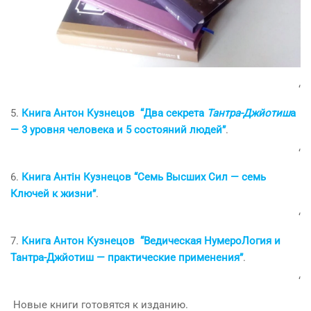
‘
5.
Книга Антон Кузнецов “Два секрета
Тантра-Джйотиш
а
— 3 уровня человека и 5 состояний людей”
.
‘
6.
Книга Антін Кузнецов “Семь Высших Сил — семь
Ключей к жизни”
.
‘
7.
Книга Антон Кузнецов “Ведическая НумероЛогия и
Тантра-Джйотиш — практические применения”
.
‘
Новые книги готовятся к изданию.