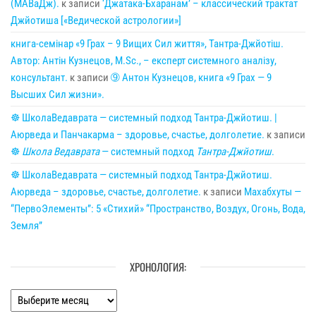
(МАВаДж).
к записи
‘Джатака-Бхаранам’ – классический трактат
Джйотиша [«Ведической астрологии»]
книга-семінар «9 Грах – 9 Вищих Сил життя», Тантра-Джйотіш.
Автор: Антін Кузнецов, M.Sc., – експерт системного аналізу,
консультант.
к записи
➈ Антон Кузнецов, книга «9 Грах — 9
Высших Сил жизни».
☸ ШколаВедаврата — системный подход Тантра-Джйотиш. |
Аюрведа и Панчакарма – здоровье, счастье, долголетие.
к записи
☸
Школа Ведаврата
— системный подход
Тантра-Джйотиш
.
☸ ШколаВедаврата — системный подход Тантра-Джйотиш.
Аюрведа – здоровье, счастье, долголетие.
к записи
Махабхуты —
“ПервоЭлементы”: 5 «Стихий» “Пространство, Воздух, Огонь, Вода,
Земля”
ХРОНОЛОГИЯ:
Хронология: