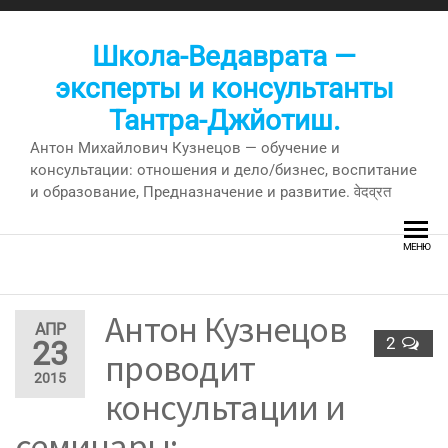
Перейти
к
Школа-Ведаврата —
содержимому
эксперты и консультанты
Тантра-Джйотиш.
Антон Михайлович Кузнецов — обучение и
консультации: отношения и дело/бизнес, воспитание
и образование, Предназначение и развитие. वेदव्रत
МЕНЮ
Антон Кузнецов
АПР
2
23
проводит
2015
консультации и
семинары: