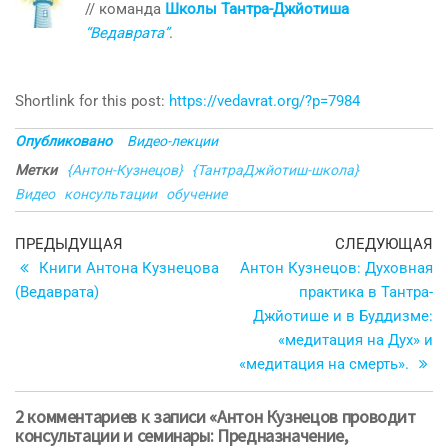
// команда
Школы Тантра-Джйотиша
“Ведаврата”
.
Shortlink for this post:
https://vedavrat.org/?p=7984
Опубликовано
Видео-лекции
Метки
{Антон-Кузнецов}
{ТантраДжйотиш-школа}
Видео
консультации
обучение
Навигация
Предыдущая
С
ПРЕДЫДУЩАЯ
СЛЕДУЮЩАЯ
запись
з
Книги Антона Кузнецова
Антон Кузнецов: Духовная
по
(Ведаврата)
практика в Тантра-
записям
Джйотише и в Буддизме:
«медитация на Дух» и
«медитация на смерть».
2 комментариев к записи «Антон Кузнецов проводит
консультации и семинары: Предназначение,