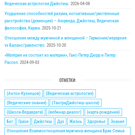
Ведическая астрология Джйотиш.
2026-04-08
Ухудшение способностей разума, когнитивные/умственные
расстройства (деменция) – Аюрведа, Джйотиш, Ведическая
философия, Карма.
2025-10-21
Отношения между мужчиной и женщиной – Гармония/иерархия
vs Баланс/равенство.
2025-10-20
«Материя не состоит из материи», Ганс-Петер Дюрр и Питер
Рассел.
2024-09-03
ОТМЕТКИ:
{Антон-Кузнецов}
{Ведическая-астрология}
{Ведические-знания}
{ТантраДжйотиш-школа}
{Школа-Ведаврата}
{вебинар-диалог}
{карта-рождения}
Бог
Грахи
Джйотиш
Дух
Жизнь
Здоровье
Знание
Отношения Взаимоотношения мужчина-женщина Брак Семья