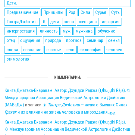
Дети.
Предназначение
Принципы
Род
Сила
Сурья
Суть
ТантраДжйотиш
Я
дети
жена
женщина
иерархия
интерпретация
личность
муж
мужчина
обучение
отец
ощущения
природа
прогноз
семинар
семья
слова
сознание
счастье
тело
философия
человек
этимология
КОММЕНТАРИИ:
Книга Джатака-Бхаранам. Автор: Дхундхи Раджа (Ḍhuṇḍhi Rāja).🌣
Международная Ассоциация Ведической Астрологии Джйотиш
(МАВаДж)
к записи
☀
Тантра-Джйотиш
— наука о Высших Силах
Грахах
и их влиянии на жизнь человека и мироздания
{4561}
Книга Джатака-Бхаранам. Автор: Дхундхи Раджа (Ḍhuṇḍhi Rāja).
🌣 Международная Ассоциация Ведической Астрологии Джйотиш