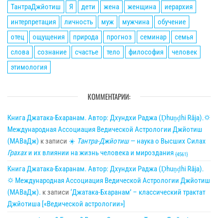
ТантраДжйотиш
Я
дети
жена
женщина
иерархия
интерпретация
личность
муж
мужчина
обучение
отец
ощущения
природа
прогноз
семинар
семья
слова
сознание
счастье
тело
философия
человек
этимология
КОММЕНТАРИИ:
Книга Джатака-Бхаранам. Автор: Дхундхи Раджа (Ḍhuṇḍhi Rāja).🌣
Международная Ассоциация Ведической Астрологии Джйотиш
(МАВаДж)
к записи
☀
Тантра-Джйотиш
— наука о Высших Силах
Грахах
и их влиянии на жизнь человека и мироздания
{4561}
Книга Джатака-Бхаранам. Автор: Дхундхи Раджа (Ḍhuṇḍhi Rāja).
🌣 Международная Ассоциация Ведической Астрологии Джйотиш
(МАВаДж).
к записи
‘Джатака-Бхаранам’ – классический трактат
Джйотиша [«Ведической астрологии»]