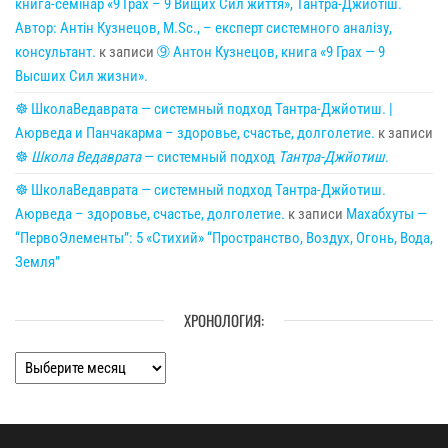
книга-семінар «9 Грах – 9 Вищих Сил життя», Тантра-Джйотіш.
Автор: Антін Кузнецов, M.Sc., – експерт системного аналізу,
консультант.
к записи
➈ Антон Кузнецов, книга «9 Грах — 9
Высших Сил жизни».
☸ ШколаВедаврата — системный подход Тантра-Джйотиш. |
Аюрведа и Панчакарма – здоровье, счастье, долголетие.
к записи
☸
Школа Ведаврата
— системный подход
Тантра-Джйотиш
.
☸ ШколаВедаврата — системный подход Тантра-Джйотиш.
Аюрведа – здоровье, счастье, долголетие.
к записи
Махабхуты —
“ПервоЭлементы”: 5 «Стихий» “Пространство, Воздух, Огонь, Вода,
Земля”
ХРОНОЛОГИЯ:
Хронология: