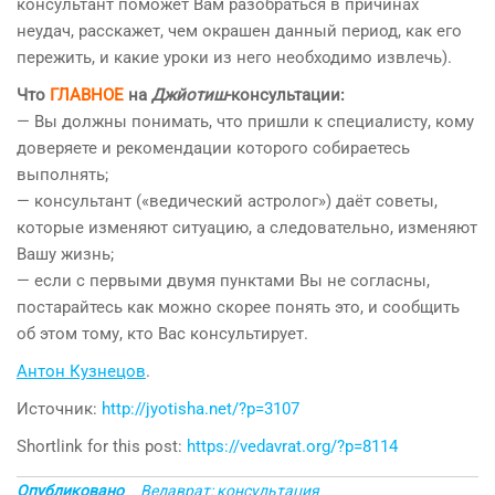
консультант поможет Вам разобраться в причинах
неудач, расскажет, чем окрашен данный период, как его
пережить, и какие уроки из него необходимо извлечь).
Что
ГЛАВНОЕ
на
Джйотиш
-консультации:
— Вы должны понимать, что пришли к специалисту, кому
доверяете и рекомендации которого собираетесь
выполнять;
— консультант («ведический астролог») даёт советы,
которые изменяют ситуацию, а следовательно, изменяют
Вашу жизнь;
— если с первыми двумя пунктами Вы не согласны,
постарайтесь как можно скорее понять это, и сообщить
об этом тому, кто Вас консультирует.
Антон Кузнецов
.
Источник:
http://jyotisha.net/?p=3107
Shortlink for this post:
https://vedavrat.org/?p=8114
Опубликовано
Ведаврат: консультация