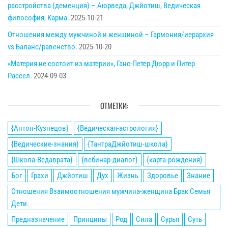
расстройства (деменция) – Аюрведа, Джйотиш, Ведическая
философия, Карма.
2025-10-21
Отношения между мужчиной и женщиной – Гармония/иерархия
vs Баланс/равенство.
2025-10-20
«Материя не состоит из материи», Ганс-Петер Дюрр и Питер
Рассел.
2024-09-03
ОТМЕТКИ:
{Антон-Кузнецов}
{Ведическая-астрология}
{Ведические-знания}
{ТантраДжйотиш-школа}
{Школа-Ведаврата}
{вебинар-диалог}
{карта-рождения}
Бог
Грахи
Джйотиш
Дух
Жизнь
Здоровье
Знание
Отношения Взаимоотношения мужчина-женщина Брак Семья
Дети.
Предназначение
Принципы
Род
Сила
Сурья
Суть