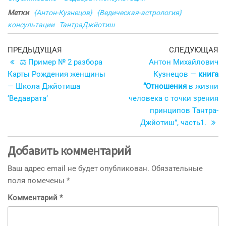
Метки
{Антон-Кузнецов}
{Ведическая-астрология}
консультации
ТантраДжйотиш
Навигация
Предыдущая
С
ПРЕДЫДУЩАЯ
СЛЕДУЮЩАЯ
запись
з
⚖ Пример № 2 разбора
Антон Михайлович
по
Карты Рождения женщины
Кузнецов —
книга
записям
— Школа Джйотиша
“Отношения
в жизни
‘Ведаврата’
человека с точки зрения
принципов Тантра-
Джйотиш”, часть1.
Добавить комментарий
Ваш адрес email не будет опубликован.
Обязательные
поля помечены
*
Комментарий
*