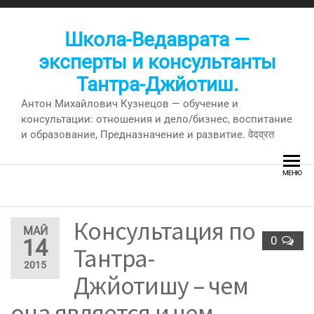
Перейти
к
Школа-Ведаврата —
содержимому
эксперты и консультанты
Тантра-Джйотиш.
Антон Михайлович Кузнецов — обучение и
консультации: отношения и дело/бизнес, воспитание
и образование, Предназначение и развитие. वेदव्रत
МЕНЮ
Консультация по
МАЙ
0
14
Тантра-
2015
Джйотишу – чем
она является и чем