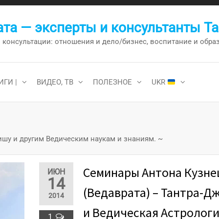
та — эксперты и консультанты Т
онсультации: отношения и дело/бизнес, воспитание и образо
ИГИ |
ВИДЕО, ТВ
ПОЛЕЗНОЕ
UKR
ишу и другим Ведическим наукам и знаниям. ~
Семинары Антона Кузне
ИЮН
14
(Ведаврата) – Тантра-
2014
и Ведическая Астролог
1