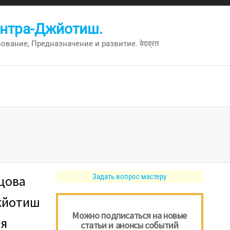
антра-Джйотиш.
вание, Предназначение и развитие. वेदव्रत
Задать вопрос мастеру
цова
Джйотиш
Можно подписаться на новые
ия
статьи и анонсы событий