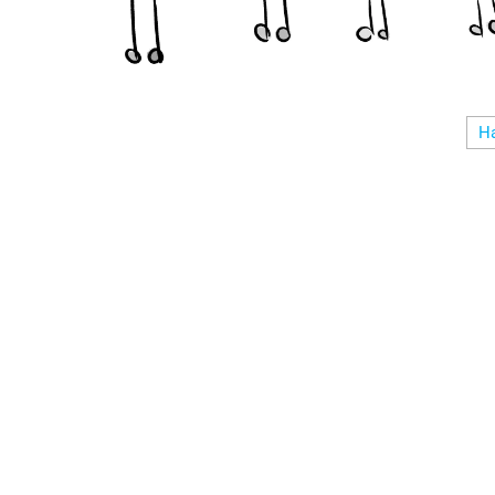
Пагинация
Н
записей