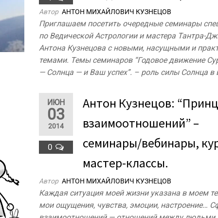
Автор
АНТОН МИХАЙЛОВИЧ КУЗНЕЦОВ
Приглашаем посетить очередные семинары спе
по Ведической Астрологии и мастера Тантра-Д
Антона Кузнецова с новыми, насущными и пра
темами. Темы семинаров “Годовое движение Су
— Солнца — и Ваш успех”. – роль силы Солнца в
Антон Кузнецов: “Прин
ИЮН
03
взаимоотношений” –
2014
семинары/вебинары, ку
0
мастер-классы.
Автор
АНТОН МИХАЙЛОВИЧ КУЗНЕЦОВ
Каждая ситуация моей жизни указана в моем тел
мои ощущения, чувства, эмоции, настроение… С
взаимоотношений — отношений между людьми 