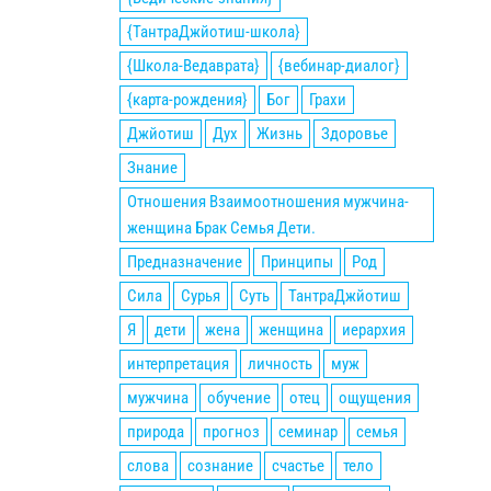
{ТантраДжйотиш-школа}
{Школа-Ведаврата}
{вебинар-диалог}
{карта-рождения}
Бог
Грахи
Джйотиш
Дух
Жизнь
Здоровье
Знание
Отношения Взаимоотношения мужчина-
женщина Брак Семья Дети.
Предназначение
Принципы
Род
Сила
Сурья
Суть
ТантраДжйотиш
Я
дети
жена
женщина
иерархия
интерпретация
личность
муж
мужчина
обучение
отец
ощущения
природа
прогноз
семинар
семья
слова
сознание
счастье
тело