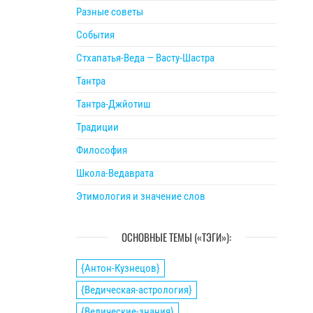
Разные советы
События
Стхапатья-Веда — Васту-Шастра
Тантра
Тантра-Джйотиш
Традиции
Философия
Школа-Ведаврата
Этимология и значение слов
ОСНОВНЫЕ ТЕМЫ («ТЭГИ»):
{Антон-Кузнецов}
{Ведическая-астрология}
{Ведические-знания}