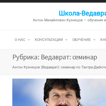
Перейти
к
Школа-Ведавра
содержимому
Антон Михайлович Кузнецов — обучение и к
О НАС
КОНСУЛЬТАЦИИ
ОБУЧЕНИЕ
КН
Рубрика:
Ведаврат: семинар
Антон Кузнецов (Ведаврат): семинар по Тантра-Джйот