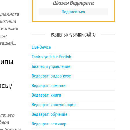
Школы Ведаврата
:
Подписаться
циалиста
жйотиша
ктичными
РАЗДЕЛЫ/РУБРИКИ САЙТА:
рьи
 вашей…
Live-Device
TantraJyotish in English
ципы
Бизнес и управление
Ведаврат: видео-курс
рсы/
Ведаврат: заметки
Ведаврат: книги
Ведаврат: консультация
Ведаврат: обучение
е: это –
фера
Ведаврат: семинар
— больше