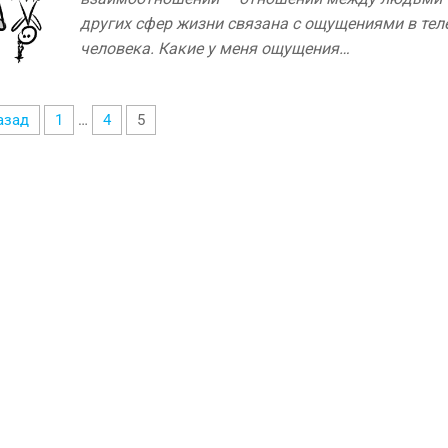
других сфер жизни связана с ощущениями в тел
человека. Какие у меня ощущения…
азад
1
…
4
5