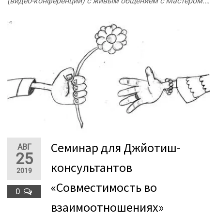
(видео-конференций) с живым общением с Мастером.…
Семинар для Джйотиш-
АВГ
25
консультантов
2019
«Совместимость во
0
взаимоотношениях»