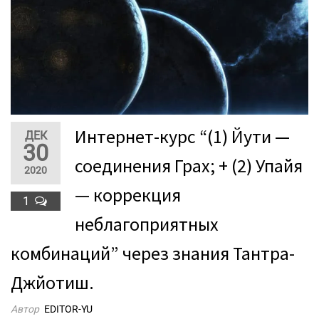
Интернет-курс “(1) Йути —
ДЕК
30
соединения Грах; + (2) Упайя
2020
— коррекция
1
неблагоприятных
комбинаций” через знания Тантра-
Джйотиш.
Автор
EDITOR-YU