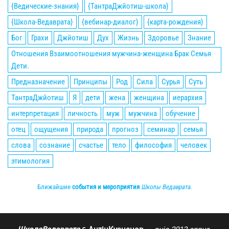
{Ведические-знания}
{ТантраДжйотиш-школа}
{Школа-Ведаврата}
{вебинар-диалог}
{карта-рождения}
Бог
Грахи
Джйотиш
Дух
Жизнь
Здоровье
Знание
Отношения Взаимоотношения мужчина-женщина Брак Семья
Дети.
Предназначение
Принципы
Род
Сила
Сурья
Суть
ТантраДжйотиш
Я
дети
жена
женщина
иерархия
интерпретация
личность
муж
мужчина
обучение
отец
ощущения
природа
прогноз
семинар
семья
слова
сознание
счастье
тело
философия
человек
этимология
Ближайшие
события и мероприятия
Школы Ведаврата
.