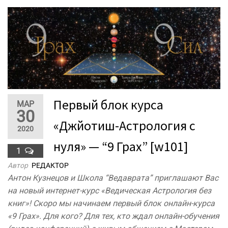
Первый блок курса
МАР
30
«Джйотиш-Астрология с
2020
нуля» — “9 Грах” [w101]
1
Автор
РЕДАКТОР
Антон Кузнецов и Школа “Ведаврата” приглашают Вас
на новый интернет-курс «Ведическая Астрология без
книг»! Скоро мы начинаем первый блок онлайн-курса
«9 Грах». Для кого? Для тех, кто ждал онлайн-обучения