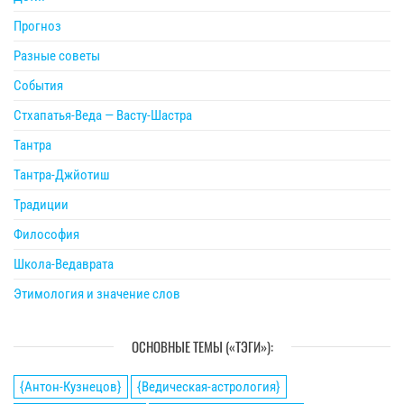
Прогноз
Разные советы
События
Стхапатья-Веда — Васту-Шастра
Тантра
Тантра-Джйотиш
Традиции
Философия
Школа-Ведаврата
Этимология и значение слов
ОСНОВНЫЕ ТЕМЫ («ТЭГИ»):
{Антон-Кузнецов}
{Ведическая-астрология}