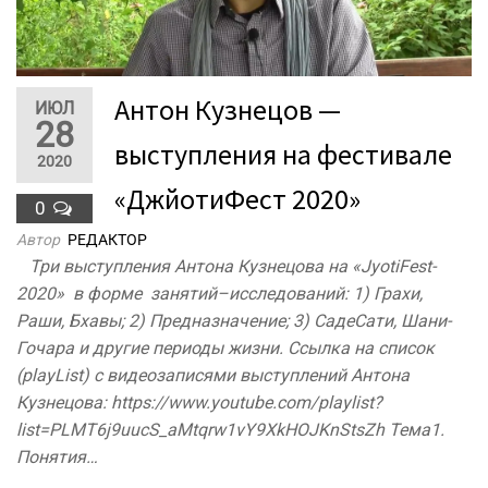
Антон Кузнецов —
ИЮЛ
28
выступления на фестивале
2020
«ДжйотиФест 2020»
0
Автор
РЕДАКТОР
Три выступления Антона Кузнецова на «JyotiFest-
2020» в форме занятий–исследований: 1) Грахи,
Раши, Бхавы; 2) Предназначение; 3) СадеСати, Шани-
Гочара и другие периоды жизни. Ссылка на список
(playList) с видеозаписями выступлений Антона
Кузнецова: https://www.youtube.com/playlist?
list=PLMT6j9uucS_aMtqrw1vY9XkHOJKnStsZh Тема1.
Понятия…