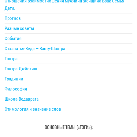
Отношения Взаимоотношения мужчина-женщина Брак Семья
Дети.
Прогноз
Разные советы
События
Стхапатья-Веда — Васту-Шастра
Тантра
Тантра-Джйотиш
Традиции
Философия
Школа-Ведаврата
Этимология и значение слов
ОСНОВНЫЕ ТЕМЫ («ТЭГИ»):