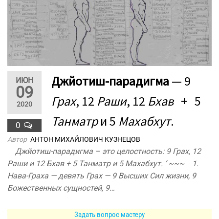
Джйотиш-парадигма
— 9
ИЮН
09
Грах
, 12
Раши
, 12
Бхав
+ 5
2020
Танматр
и 5
Махабхут
.
0
Автор
АНТОН МИХАЙЛОВИЧ КУЗНЕЦОВ
Джйотиш-парадигма – это целостность: 9 Грах, 12
Раши и 12 Бхав + 5 Танматр и 5 Махабхут. ‘ ~~~ 1.
Нава-Граха — девять Грах — 9 Высших Сил жизни, 9
Божественных сущностей, 9…
Задать вопрос мастеру