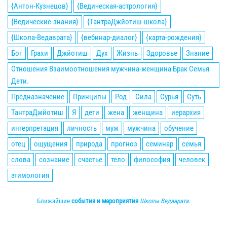
{Антон-Кузнецов}
{Ведическая-астрология}
{Ведические-знания}
{ТантраДжйотиш-школа}
{Школа-Ведаврата}
{вебинар-диалог}
{карта-рождения}
Бог
Грахи
Джйотиш
Дух
Жизнь
Здоровье
Знание
Отношения Взаимоотношения мужчина-женщина Брак Семья
Дети.
Предназначение
Принципы
Род
Сила
Сурья
Суть
ТантраДжйотиш
Я
дети
жена
женщина
иерархия
интерпретация
личность
муж
мужчина
обучение
отец
ощущения
природа
прогноз
семинар
семья
слова
сознание
счастье
тело
философия
человек
этимология
Ближайшие
события и мероприятия
Школы Ведаврата
.