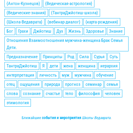
{Антон-Кузнецов}
{Ведическая-астрология}
{Ведические-знания}
{ТантраДжйотиш-школа}
{Школа-Ведаврата}
{вебинар-диалог}
{карта-рождения}
Бог
Грахи
Джйотиш
Дух
Жизнь
Здоровье
Знание
Отношения Взаимоотношения мужчина-женщина Брак Семья
Дети.
Предназначение
Принципы
Род
Сила
Сурья
Суть
ТантраДжйотиш
Я
дети
жена
женщина
иерархия
интерпретация
личность
муж
мужчина
обучение
отец
ощущения
природа
прогноз
семинар
семья
слова
сознание
счастье
тело
философия
человек
этимология
Ближайшие
события и мероприятия
Школы Ведаврата
.