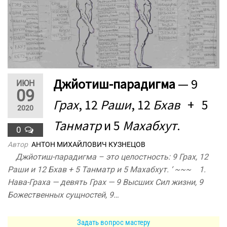
Джйотиш-парадигма
— 9
ИЮН
09
Грах
, 12
Раши
, 12
Бхав
+ 5
2020
Танматр
и 5
Махабхут
.
0
Автор
АНТОН МИХАЙЛОВИЧ КУЗНЕЦОВ
Джйотиш-парадигма – это целостность: 9 Грах, 12
Раши и 12 Бхав + 5 Танматр и 5 Махабхут. ‘ ~~~ 1.
Нава-Граха — девять Грах — 9 Высших Сил жизни, 9
Божественных сущностей, 9…
Задать вопрос мастеру