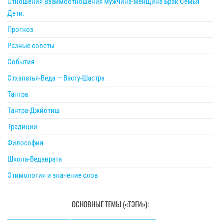
Отношения Взаимоотношения мужчина-женщина Брак Семья
Дети.
Прогноз
Разные советы
События
Стхапатья-Веда — Васту-Шастра
Тантра
Тантра-Джйотиш
Традиции
Философия
Школа-Ведаврата
Этимология и значение слов
ОСНОВНЫЕ ТЕМЫ («ТЭГИ»):