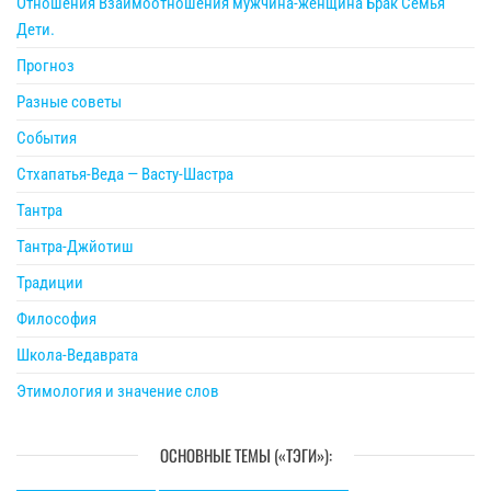
Отношения Взаимоотношения мужчина-женщина Брак Семья
Дети.
Прогноз
Разные советы
События
Стхапатья-Веда — Васту-Шастра
Тантра
Тантра-Джйотиш
Традиции
Философия
Школа-Ведаврата
Этимология и значение слов
ОСНОВНЫЕ ТЕМЫ («ТЭГИ»):