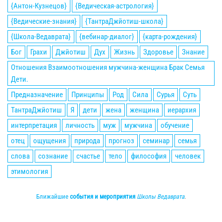
{Антон-Кузнецов}
{Ведическая-астрология}
{Ведические-знания}
{ТантраДжйотиш-школа}
{Школа-Ведаврата}
{вебинар-диалог}
{карта-рождения}
Бог
Грахи
Джйотиш
Дух
Жизнь
Здоровье
Знание
Отношения Взаимоотношения мужчина-женщина Брак Семья
Дети.
Предназначение
Принципы
Род
Сила
Сурья
Суть
ТантраДжйотиш
Я
дети
жена
женщина
иерархия
интерпретация
личность
муж
мужчина
обучение
отец
ощущения
природа
прогноз
семинар
семья
слова
сознание
счастье
тело
философия
человек
этимология
Ближайшие
события и мероприятия
Школы Ведаврата
.