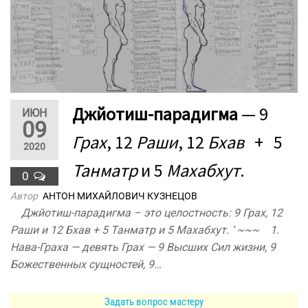
Джйотиш-парадигма
— 9
ИЮН
09
Грах
, 12
Раши
, 12
Бхав
+ 5
2020
Танматр
и 5
Махабхут
.
0
Автор
АНТОН МИХАЙЛОВИЧ КУЗНЕЦОВ
Джйотиш-парадигма – это целостность: 9 Грах, 12
Раши и 12 Бхав + 5 Танматр и 5 Махабхут. ‘ ~~~ 1.
Нава-Граха — девять Грах — 9 Высших Сил жизни, 9
Божественных сущностей, 9…
Задать вопрос мастеру