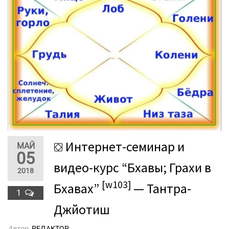
⛋ Интернет-семинар и
МАЙ
05
видео-курс “Бхавы; Грахи в
2018
[w103]
Бхавах”
— Тантра-
1
Джйотиш
Автор
РЕДАКТОР