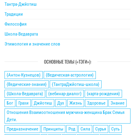
Тантра-Джйотиш
Традиции
Философия
Школа-Ведаврата
Этимология и значение слов
ОСНОВНЫЕ ТЕМЫ («ТЭГИ»):
{Антон-Кузнецов}
{Ведическая-астрология}
{Ведические-знания}
{ТантраДжйотиш-школа}
{Школа-Ведаврата}
{вебинар-диалог}
{карта-рождения}
Бог
Грахи
Джйотиш
Дух
Жизнь
Здоровье
Знание
Отношения Взаимоотношения мужчина-женщина Брак Семья
Дети.
Предназначение
Принципы
Род
Сила
Сурья
Суть