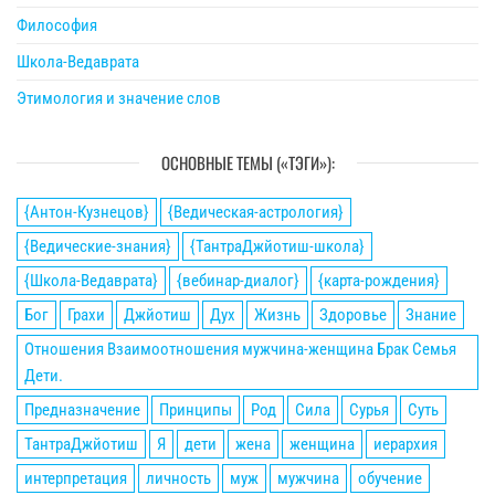
Философия
Школа-Ведаврата
Этимология и значение слов
ОСНОВНЫЕ ТЕМЫ («ТЭГИ»):
{Антон-Кузнецов}
{Ведическая-астрология}
{Ведические-знания}
{ТантраДжйотиш-школа}
{Школа-Ведаврата}
{вебинар-диалог}
{карта-рождения}
Бог
Грахи
Джйотиш
Дух
Жизнь
Здоровье
Знание
Отношения Взаимоотношения мужчина-женщина Брак Семья
Дети.
Предназначение
Принципы
Род
Сила
Сурья
Суть
ТантраДжйотиш
Я
дети
жена
женщина
иерархия
интерпретация
личность
муж
мужчина
обучение