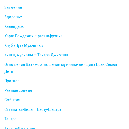
Затмение
Здоровье
Календарь
Карта Рождения – расшифровка
Клуб «Путь Мужчины»
книги, журналы — Тантра-Джйотиш
Отношения Взаимоотношения мужчина-женщина Брак Семья
Дети.
Прогноз
Разные советы
События
Стхапатья-Веда — Васту-Шастра
Тантра
Тантра-Джйотиш