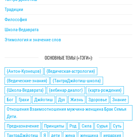
Традиции
Философия
Школа-Ведаврата
Этимология и значение слов
ОСНОВНЫЕ ТЕМЫ («ТЭГИ»):
{Антон-Кузнецов}
{Ведическая-астрология}
{Ведические-знания}
{ТантраДжйотиш-школа}
{Школа-Ведаврата}
{вебинар-диалог}
{карта-рождения}
Бог
Грахи
Джйотиш
Дух
Жизнь
Здоровье
Знание
Отношения Взаимоотношения мужчина-женщина Брак Семья
Дети.
Предназначение
Принципы
Род
Сила
Сурья
Суть
ТантраДжйотиш
Я
дети
жена
женщина
иерархия