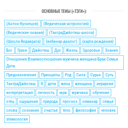
ОСНОВНЫЕ ТЕМЫ («ТЭГИ»):
{Антон-Кузнецов}
{Ведическая-астрология}
{Ведические-знания}
{ТантраДжйотиш-школа}
{Школа-Ведаврата}
{вебинар-диалог}
{карта-рождения}
Бог
Грахи
Джйотиш
Дух
Жизнь
Здоровье
Знание
Отношения Взаимоотношения мужчина-женщина Брак Семья
Дети.
Предназначение
Принципы
Род
Сила
Сурья
Суть
ТантраДжйотиш
Я
дети
жена
женщина
иерархия
интерпретация
личность
муж
мужчина
обучение
отец
ощущения
природа
прогноз
семинар
семья
слова
сознание
счастье
тело
философия
человек
этимология