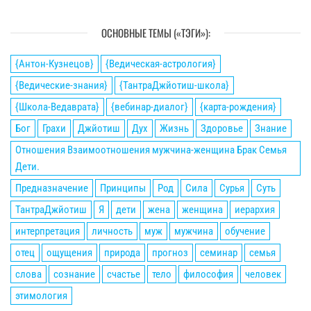
ОСНОВНЫЕ ТЕМЫ («ТЭГИ»):
{Антон-Кузнецов}
{Ведическая-астрология}
{Ведические-знания}
{ТантраДжйотиш-школа}
{Школа-Ведаврата}
{вебинар-диалог}
{карта-рождения}
Бог
Грахи
Джйотиш
Дух
Жизнь
Здоровье
Знание
Отношения Взаимоотношения мужчина-женщина Брак Семья
Дети.
Предназначение
Принципы
Род
Сила
Сурья
Суть
ТантраДжйотиш
Я
дети
жена
женщина
иерархия
интерпретация
личность
муж
мужчина
обучение
отец
ощущения
природа
прогноз
семинар
семья
слова
сознание
счастье
тело
философия
человек
этимология