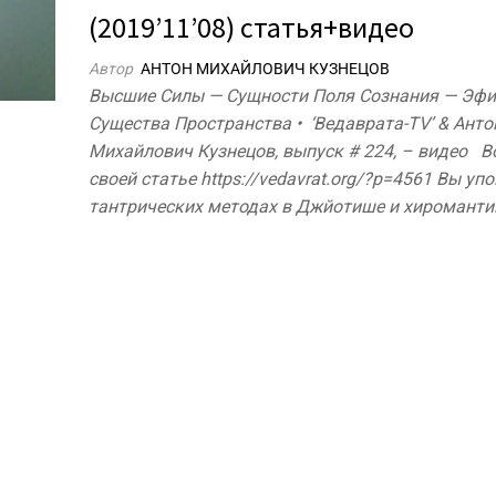
(2019’11’08) статья+видео
Автор
АНТОН МИХАЙЛОВИЧ КУЗНЕЦОВ
Высшие Силы — Сущности Поля Сознания — Эф
Существа Пространства • ‘Ведаврата-TV’ & Анто
Михайлович Кузнецов, выпуск # 224, – видео В
своей статье https://vedavrat.org/?p=4561 Вы уп
тантрических методах в Джйотише и хироманти