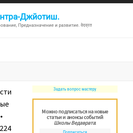
антра-Джйотиш.
вание, Предназначение и развитие. वेदव्रत
Задать вопрос мастеру
сти
ные
Можно подписаться на новые
•
статьи и анонсы событий
Школы Ведаврата
:
 224
Подписаться