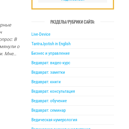
РАЗДЕЛЫ/РУБРИКИ САЙТА:
ирные
н
Live-Device
опрос: В
TantraJyotish in English
омянули о
Бизнес и управление
и. Мне…
Ведаврат: видео-курс
Ведаврат: заметки
Ведаврат: книги
Ведаврат: консультация
Ведаврат: обучение
Ведаврат: семинар
Ведическая нумерология