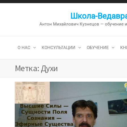
Перейти
к
Школа-Ведавра
содержимому
Антон Михайлович Кузнецов — обучение и к
О НАС
КОНСУЛЬТАЦИИ
ОБУЧЕНИЕ
КН
Метка:
Духи