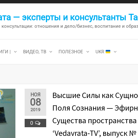
та — эксперты и консультанты Т
онсультации: отношения и дело/бизнес, воспитание и образо
ИГИ |
ВИДЕО, ТВ
ПОЛЕЗНОЕ
UKR
Высшие Силы как Сущно
НОЯ
08
Поля Сознания — Эфир
2019
Существа пространства 
0
‘Vedavrata-TV’, выпуск №