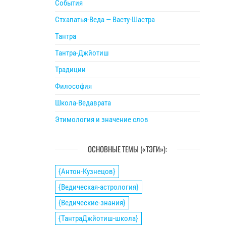
События
Стхапатья-Веда — Васту-Шастра
Тантра
Тантра-Джйотиш
Традиции
Философия
Школа-Ведаврата
Этимология и значение слов
ОСНОВНЫЕ ТЕМЫ («ТЭГИ»):
{Антон-Кузнецов}
{Ведическая-астрология}
{Ведические-знания}
{ТантраДжйотиш-школа}