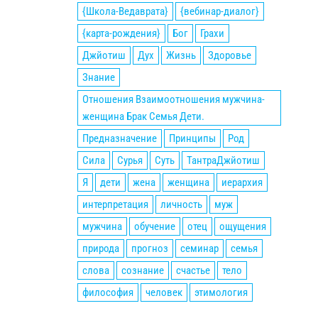
{Школа-Ведаврата}
{вебинар-диалог}
{карта-рождения}
Бог
Грахи
Джйотиш
Дух
Жизнь
Здоровье
Знание
Отношения Взаимоотношения мужчина-
женщина Брак Семья Дети.
Предназначение
Принципы
Род
Сила
Сурья
Суть
ТантраДжйотиш
Я
дети
жена
женщина
иерархия
интерпретация
личность
муж
мужчина
обучение
отец
ощущения
природа
прогноз
семинар
семья
слова
сознание
счастье
тело
философия
человек
этимология