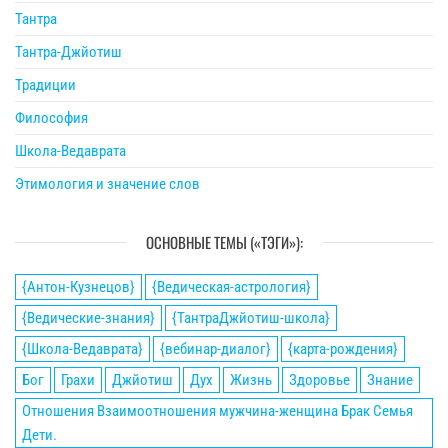
Тантра
Тантра-Джйотиш
Традиции
Философия
Школа-Ведаврата
Этимология и значение слов
ОСНОВНЫЕ ТЕМЫ («ТЭГИ»):
{Антон-Кузнецов}
{Ведическая-астрология}
{Ведические-знания}
{ТантраДжйотиш-школа}
{Школа-Ведаврата}
{вебинар-диалог}
{карта-рождения}
Бог
Грахи
Джйотиш
Дух
Жизнь
Здоровье
Знание
Отношения Взаимоотношения мужчина-женщина Брак Семья
Дети.