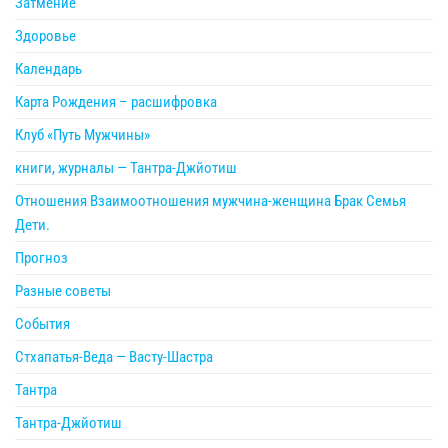
Затмение
Здоровье
Календарь
Карта Рождения – расшифровка
Клуб «Путь Мужчины»
книги, журналы — Тантра-Джйотиш
Отношения Взаимоотношения мужчина-женщина Брак Семья
Дети.
Прогноз
Разные советы
События
Стхапатья-Веда — Васту-Шастра
Тантра
Тантра-Джйотиш