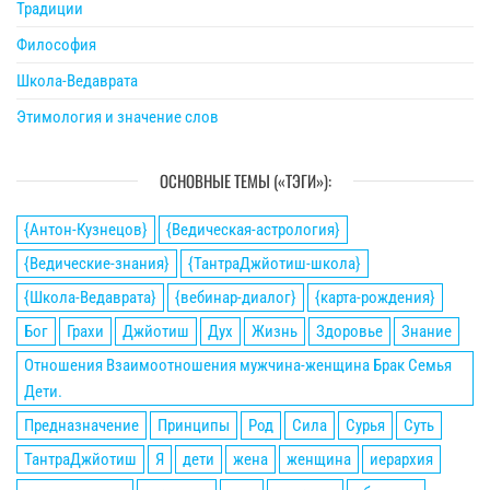
Традиции
Философия
Школа-Ведаврата
Этимология и значение слов
ОСНОВНЫЕ ТЕМЫ («ТЭГИ»):
{Антон-Кузнецов}
{Ведическая-астрология}
{Ведические-знания}
{ТантраДжйотиш-школа}
{Школа-Ведаврата}
{вебинар-диалог}
{карта-рождения}
Бог
Грахи
Джйотиш
Дух
Жизнь
Здоровье
Знание
Отношения Взаимоотношения мужчина-женщина Брак Семья
Дети.
Предназначение
Принципы
Род
Сила
Сурья
Суть
ТантраДжйотиш
Я
дети
жена
женщина
иерархия