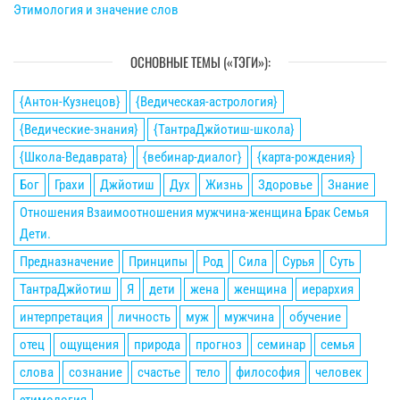
Этимология и значение слов
ОСНОВНЫЕ ТЕМЫ («ТЭГИ»):
{Антон-Кузнецов}
{Ведическая-астрология}
{Ведические-знания}
{ТантраДжйотиш-школа}
{Школа-Ведаврата}
{вебинар-диалог}
{карта-рождения}
Бог
Грахи
Джйотиш
Дух
Жизнь
Здоровье
Знание
Отношения Взаимоотношения мужчина-женщина Брак Семья
Дети.
Предназначение
Принципы
Род
Сила
Сурья
Суть
ТантраДжйотиш
Я
дети
жена
женщина
иерархия
интерпретация
личность
муж
мужчина
обучение
отец
ощущения
природа
прогноз
семинар
семья
слова
сознание
счастье
тело
философия
человек