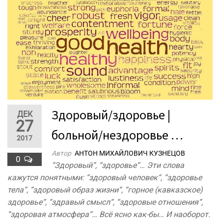
Здоровый/здоровье |
ДЕК
27
больной/нездоровье …
2017
Автор
АНТОН МИХАЙЛОВИЧ КУЗНЕЦОВ
0
“Здоровый“, “здоровье“… Эти слова
кажутся понятными: “здоровый человек“, “здоровье
тела“, “здоровый образ жизни“, “горное (кавказское)
здоровье“, “здравый смысл“, “здоровые отношения“,
“здоровая атмосфера“… Всё ясно как-бы… И наоборот.