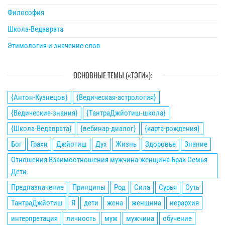
Философия
Школа-Ведаврата
Этимология и значение слов
ОСНОВНЫЕ ТЕМЫ («ТЭГИ»):
{Антон-Кузнецов}
{Ведическая-астрология}
{Ведические-знания}
{ТантраДжйотиш-школа}
{Школа-Ведаврата}
{вебинар-диалог}
{карта-рождения}
Бог
Грахи
Джйотиш
Дух
Жизнь
Здоровье
Знание
Отношения Взаимоотношения мужчина-женщина Брак Семья
Дети.
Предназначение
Принципы
Род
Сила
Сурья
Суть
ТантраДжйотиш
Я
дети
жена
женщина
иерархия
интерпретация
личность
муж
мужчина
обучение