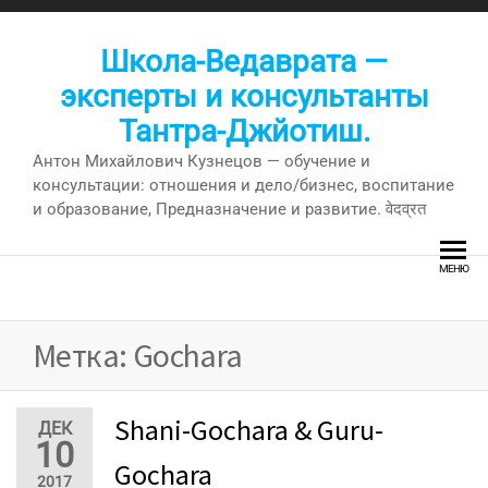
Перейти
к
Школа-Ведаврата —
содержимому
эксперты и консультанты
Тантра-Джйотиш.
Антон Михайлович Кузнецов — обучение и
консультации: отношения и дело/бизнес, воспитание
и образование, Предназначение и развитие. वेदव्रत
МЕНЮ
Метка:
Gochara
Shani-Gochara & Guru-
ДЕК
10
Gochara
2017