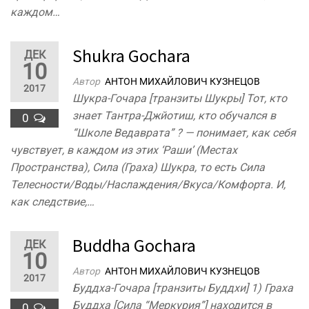
каждом…
Shukra Gochara
ДЕК
10
Автор
АНТОН МИХАЙЛОВИЧ КУЗНЕЦОВ
2017
Шукра-Гочара [транзиты Шукры] Тот, кто
знает Тантра-Джйотиш, кто обучался в
0
“Школе Ведаврата” ? — понимает, как себя
чувствует, в каждом из этих ‘Раши’ (Местах
Пространства), Сила (Граха) Шукра, то есть Сила
Телесности/Воды/Наслаждения/Вкуса/Комфорта. И,
как следствие,…
Buddha Gochara
ДЕК
10
Автор
АНТОН МИХАЙЛОВИЧ КУЗНЕЦОВ
2017
Буддха-Гочара [транзиты Буддхи] 1) Граха
Буддха [Сила “Меркурия”] находится в
0