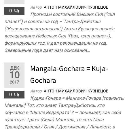
Автор
АНТОН МИХАЙЛОВИЧ КУЗНЕЦОВ
0
Прогнозы состояний Высших Сил (“сил
планет”) и советы на год – Тантра-Джйотиш
(“Ведическая астрология”) Антон Кузнецов провёл
исследование Небесных Сил (Грах, «сил планет»),
формирующих год, и дал рекомендации на год.
Завершение года даёт нам основания…
Mangala-Gochara = Kuja-
ДЕК
10
Gochara
2017
Автор
АНТОН МИХАЙЛОВИЧ КУЗНЕЦОВ
0
Куджа-Гочара = Мангала-Гочара [транзиты
Мангалы] Тот, кто знает Тантра-Джйотиш, кто
обучался в ‘Школе Ведаврата’ ? — понимает, как себя
чувствует Граха (Сила) Мангала, то есть Сила
Трансформации / Огня / Достижения / Личности, в