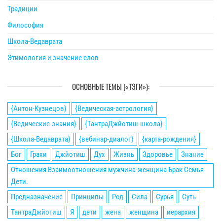
Традиции
Философия
Школа-Ведаврата
Этимология и значение слов
ОСНОВНЫЕ ТЕМЫ («ТЭГИ»):
{Антон-Кузнецов}
{Ведическая-астрология}
{Ведические-знания}
{ТантраДжйотиш-школа}
{Школа-Ведаврата}
{вебинар-диалог}
{карта-рождения}
Бог
Грахи
Джйотиш
Дух
Жизнь
Здоровье
Знание
Отношения Взаимоотношения мужчина-женщина Брак Семья
Дети.
Предназначение
Принципы
Род
Сила
Сурья
Суть
ТантраДжйотиш
Я
дети
жена
женщина
иерархия