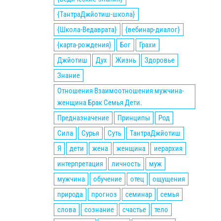
{ТантраДжйотиш-школа}
{Школа-Ведаврата}
{вебинар-диалог}
{карта-рождения}
Бог
Грахи
Джйотиш
Дух
Жизнь
Здоровье
Знание
Отношения Взаимоотношения мужчина-
женщина Брак Семья Дети.
Предназначение
Принципы
Род
Сила
Сурья
Суть
ТантраДжйотиш
Я
дети
жена
женщина
иерархия
интерпретация
личность
муж
мужчина
обучение
отец
ощущения
природа
прогноз
семинар
семья
слова
сознание
счастье
тело