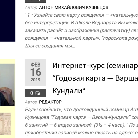
Автор
АНТОН МИХАЙЛОВИЧ КУЗНЕЦОВ
‘ 1 • Узнайте свою карту рождения — «натальную
без интерпретации. В Школе Ведаврата Вы може
заказать расчёт и изображение (распечатку) св
рождения — «натальной карты», “гороскопа рож
Для её создания мы…
Интернет-курс (семинар
ФЕВ
16
“Годовая карта — Варша
2019
Кундали“
0
Автор
РЕДАКТОР
Рады сообщить, что долгожданный семинар Ан
Кузнецова “Годовая карта — Варша-Кундали” сос
6 занятий — 6 видео-записей (3½ – 4 часа). ‘ По
приобретения записей можно писать на адрес: o