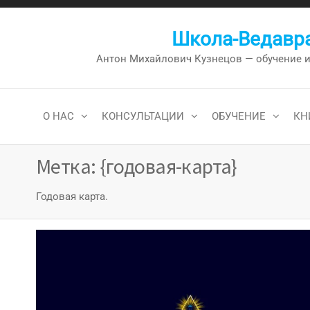
Перейти
к
Школа-Ведавра
содержимому
Антон Михайлович Кузнецов — обучение и к
О НАС
КОНСУЛЬТАЦИИ
ОБУЧЕНИЕ
КН
Метка:
{годовая-карта}
Годовая карта.