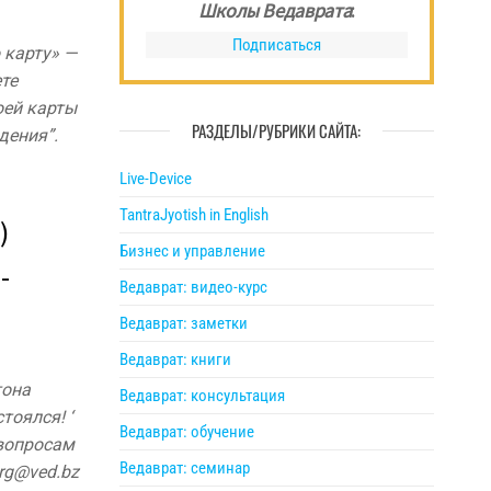
Школы Ведаврата
:
Подписаться
 карту» —
те
оей карты
РАЗДЕЛЫ/РУБРИКИ САЙТА:
дения”.
Live-Device
TantraJyotish in English
)
Бизнес и управление
-
Ведаврат: видео-курс
Ведаврат: заметки
Ведаврат: книги
тона
Ведаврат: консультация
тоялся! ‘
Ведаврат: обучение
 вопросам
Ведаврат: семинар
rg@ved.bz