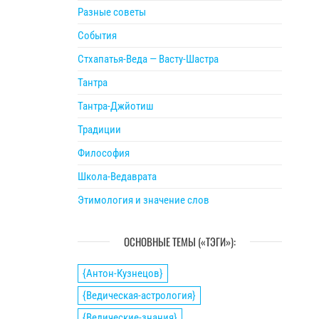
Разные советы
События
Стхапатья-Веда — Васту-Шастра
Тантра
Тантра-Джйотиш
Традиции
Философия
Школа-Ведаврата
Этимология и значение слов
ОСНОВНЫЕ ТЕМЫ («ТЭГИ»):
{Антон-Кузнецов}
{Ведическая-астрология}
{Ведические-знания}