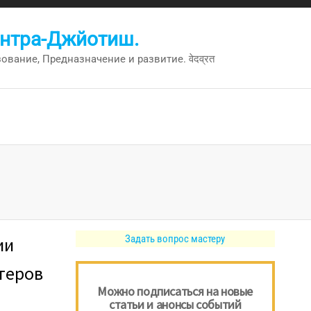
антра-Джйотиш.
вание, Предназначение и развитие. वेदव्रत
Задать вопрос мастеру
ии
теров
Можно подписаться на новые
статьи и анонсы событий