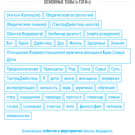
ОСНОВНЫЕ ТЕМЫ («ТЭГИ»):
{Антон-Кузнецов}
{Ведическая-астрология}
{Ведические-знания}
{ТантраДжйотиш-школа}
{Школа-Ведаврата}
{вебинар-диалог}
{карта-рождения}
Бог
Грахи
Джйотиш
Дух
Жизнь
Здоровье
Знание
Отношения Взаимоотношения мужчина-женщина Брак Семья
Дети.
Предназначение
Принципы
Род
Сила
Сурья
Суть
ТантраДжйотиш
Я
дети
жена
женщина
иерархия
интерпретация
личность
муж
мужчина
обучение
отец
ощущения
природа
прогноз
семинар
семья
слова
сознание
счастье
тело
философия
человек
этимология
Ближайшие
события и мероприятия
Школы Ведаврата
.