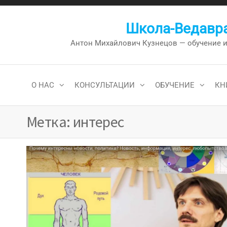
Перейти
к
Школа-Ведавра
содержимому
Антон Михайлович Кузнецов — обучение и к
О НАС
КОНСУЛЬТАЦИИ
ОБУЧЕНИЕ
КН
Метка:
интерес