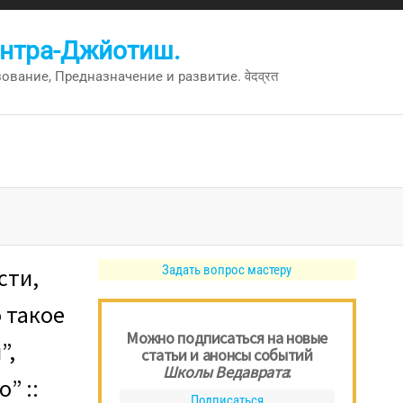
антра-Джйотиш.
вание, Предназначение и развитие. वेदव्रत
Задать вопрос мастеру
сти,
 такое
Можно подписаться на новые
”,
статьи и анонсы событий
Школы Ведаврата
:
” ::
Подписаться