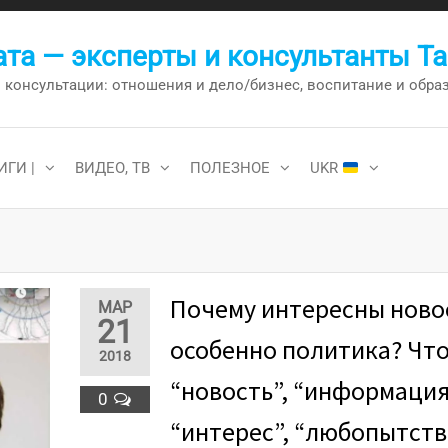
та — эксперты и консультанты Т
онсультации: отношения и дело/бизнес, воспитание и образо
ИГИ |
ВИДЕО, ТВ
ПОЛЕЗНОЕ
UKR
Почему интересны ново
МАР
21
особенно политика? Что
2018
“новость”, “информация
0
“интерес”, “любопытство