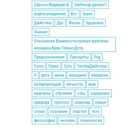
{Школа-Ведаврата}
{вебинар-диалог}
{карта-рождения}
Бог
Грахи
Джйотиш
Дух
Жизнь
Здоровье
Знание
Отношения Взаимоотношения мужчина-
женщина Брак Семья Дети.
Предназначение
Принципы
Род
Сила
Сурья
Суть
ТантраДжйотиш
Я
дети
жена
женщина
иерархия
интерпретация
личность
муж
мужчина
обучение
отец
ощущения
природа
прогноз
семинар
семья
слова
сознание
счастье
тело
философия
человек
этимология