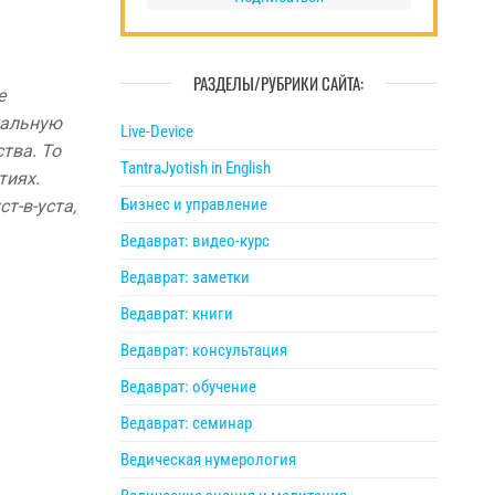
РАЗДЕЛЫ/РУБРИКИ САЙТА:
е
уальную
Live-Device
тва. То
TantraJyotish in English
тиях.
Бизнес и управление
т-в-уста,
Ведаврат: видео-курс
Ведаврат: заметки
Ведаврат: книги
Ведаврат: консультация
Ведаврат: обучение
Ведаврат: семинар
Ведическая нумерология