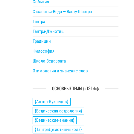
События
Стхапатья-Веда — Васту-Шастра
Тантра
Тантра-Джйотиш
Традиции
Философия
Школа-Ведаврата
Этимология и значение слов
ОСНОВНЫЕ ТЕМЫ («ТЭГИ»):
{Антон-Кузнецов}
{Ведическая-астрология}
{Ведические-знания}
{ТантраДжйотиш-школа}