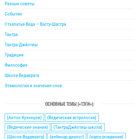
Разные советы
События
Стхапатья-Веда — Васту-Шастра
Тантра
Тантра-Джйотиш
Традиции
Философия
Школа-Ведаврата
Этимология и значение слов
ОСНОВНЫЕ ТЕМЫ («ТЭГИ»):
{Антон-Кузнецов}
{Ведическая-астрология}
{Ведические-знания}
{ТантраДжйотиш-школа}
{Школа-Ведаврата}
{вебинар-диалог}
{карта-рождения}