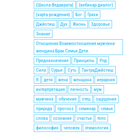
{Школа-Ведаврата}
{вебинар-диалог}
{карта-рождения}
Бог
Грахи
Джйотиш
Дух
Жизнь
Здоровье
Знание
Отношения Взаимоотношения мужчина-
женщина Брак Семья Дети.
Предназначение
Принципы
Род
Сила
Сурья
Суть
ТантраДжйотиш
Я
дети
жена
женщина
иерархия
интерпретация
личность
муж
мужчина
обучение
отец
ощущения
природа
прогноз
семинар
семья
слова
сознание
счастье
тело
философия
человек
этимология