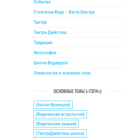
События
Стхапатья-Веда — Васту-Шастра
Тантра
Тантра-Джйотиш
Традиции
Философия
Школа-Ведаврата
Этимология и значение слов
ОСНОВНЫЕ ТЕМЫ («ТЭГИ»):
{Антон-Кузнецов}
{Ведическая-астрология}
{Ведические-знания}
{ТантраДжйотиш-школа}