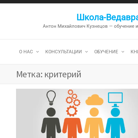
Перейти
к
Школа-Ведавра
содержимому
Антон Михайлович Кузнецов — обучение и к
О НАС
КОНСУЛЬТАЦИИ
ОБУЧЕНИЕ
КН
Метка:
критерий