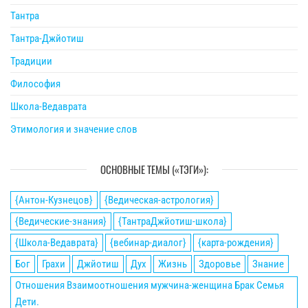
Тантра
Тантра-Джйотиш
Традиции
Философия
Школа-Ведаврата
Этимология и значение слов
ОСНОВНЫЕ ТЕМЫ («ТЭГИ»):
{Антон-Кузнецов}
{Ведическая-астрология}
{Ведические-знания}
{ТантраДжйотиш-школа}
{Школа-Ведаврата}
{вебинар-диалог}
{карта-рождения}
Бог
Грахи
Джйотиш
Дух
Жизнь
Здоровье
Знание
Отношения Взаимоотношения мужчина-женщина Брак Семья
Дети.