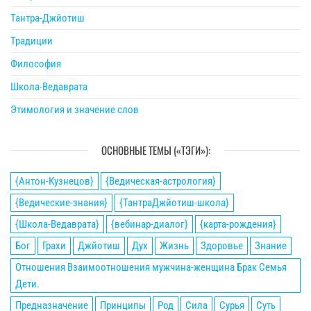
Тантра-Джйотиш
Традиции
Философия
Школа-Ведаврата
Этимология и значение слов
ОСНОВНЫЕ ТЕМЫ («ТЭГИ»):
{Антон-Кузнецов}
{Ведическая-астрология}
{Ведические-знания}
{ТантраДжйотиш-школа}
{Школа-Ведаврата}
{вебинар-диалог}
{карта-рождения}
Бог
Грахи
Джйотиш
Дух
Жизнь
Здоровье
Знание
Отношения Взаимоотношения мужчина-женщина Брак Семья
Дети.
Предназначение
Принципы
Род
Сила
Сурья
Суть