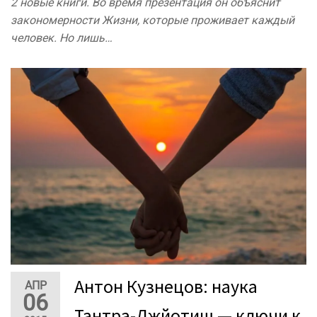
2 новые книги. Во время презентация он объяснит
закономерности Жизни, которые проживает каждый
человек. Но лишь…
Антон Кузнецов: наука
АПР
06
Тантра-Джйотиш — ключи к