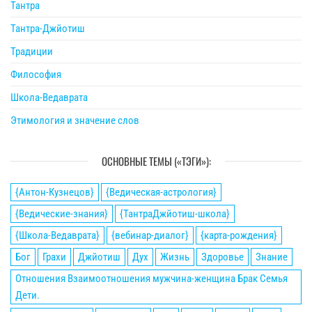
Тантра
Тантра-Джйотиш
Традиции
Философия
Школа-Ведаврата
Этимология и значение слов
ОСНОВНЫЕ ТЕМЫ («ТЭГИ»):
{Антон-Кузнецов}
{Ведическая-астрология}
{Ведические-знания}
{ТантраДжйотиш-школа}
{Школа-Ведаврата}
{вебинар-диалог}
{карта-рождения}
Бог
Грахи
Джйотиш
Дух
Жизнь
Здоровье
Знание
Отношения Взаимоотношения мужчина-женщина Брак Семья
Дети.