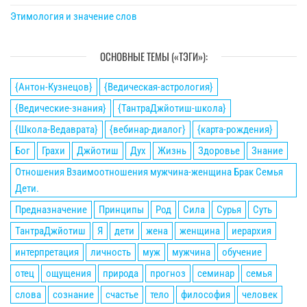
Этимология и значение слов
ОСНОВНЫЕ ТЕМЫ («ТЭГИ»):
{Антон-Кузнецов}
{Ведическая-астрология}
{Ведические-знания}
{ТантраДжйотиш-школа}
{Школа-Ведаврата}
{вебинар-диалог}
{карта-рождения}
Бог
Грахи
Джйотиш
Дух
Жизнь
Здоровье
Знание
Отношения Взаимоотношения мужчина-женщина Брак Семья
Дети.
Предназначение
Принципы
Род
Сила
Сурья
Суть
ТантраДжйотиш
Я
дети
жена
женщина
иерархия
интерпретация
личность
муж
мужчина
обучение
отец
ощущения
природа
прогноз
семинар
семья
слова
сознание
счастье
тело
философия
человек