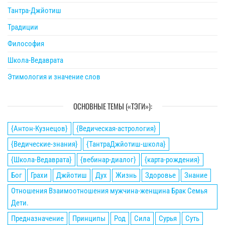
Тантра-Джйотиш
Традиции
Философия
Школа-Ведаврата
Этимология и значение слов
ОСНОВНЫЕ ТЕМЫ («ТЭГИ»):
{Антон-Кузнецов}
{Ведическая-астрология}
{Ведические-знания}
{ТантраДжйотиш-школа}
{Школа-Ведаврата}
{вебинар-диалог}
{карта-рождения}
Бог
Грахи
Джйотиш
Дух
Жизнь
Здоровье
Знание
Отношения Взаимоотношения мужчина-женщина Брак Семья
Дети.
Предназначение
Принципы
Род
Сила
Сурья
Суть