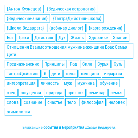
{Антон-Кузнецов}
{Ведическая-астрология}
{Ведические-знания}
{ТантраДжйотиш-школа}
{Школа-Ведаврата}
{вебинар-диалог}
{карта-рождения}
Бог
Грахи
Джйотиш
Дух
Жизнь
Здоровье
Знание
Отношения Взаимоотношения мужчина-женщина Брак Семья
Дети.
Предназначение
Принципы
Род
Сила
Сурья
Суть
ТантраДжйотиш
Я
дети
жена
женщина
иерархия
интерпретация
личность
муж
мужчина
обучение
отец
ощущения
природа
прогноз
семинар
семья
слова
сознание
счастье
тело
философия
человек
этимология
Ближайшие
события и мероприятия
Школы Ведаврата
.