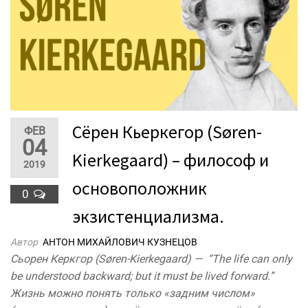
Сёрен Кьеркегор (Søren-
ФЕВ
04
Kierkegaard) – философ и
2019
основоположник
0
экзистенциализма.
Автор
АНТОН МИХАЙЛОВИЧ КУЗНЕЦОВ
Сьорен Керкгор (Søren-Kierkegaard) — “The life can only
be understood backward; but it must be lived forward.”
Жизнь можно понять только «задним числом»