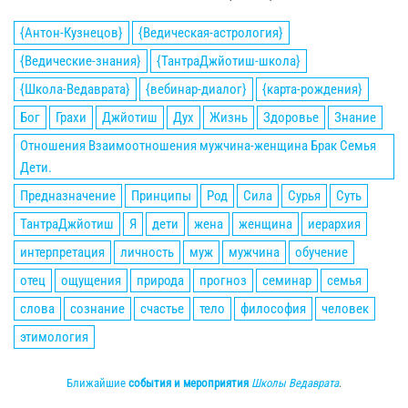
{Антон-Кузнецов}
{Ведическая-астрология}
{Ведические-знания}
{ТантраДжйотиш-школа}
{Школа-Ведаврата}
{вебинар-диалог}
{карта-рождения}
Бог
Грахи
Джйотиш
Дух
Жизнь
Здоровье
Знание
Отношения Взаимоотношения мужчина-женщина Брак Семья
Дети.
Предназначение
Принципы
Род
Сила
Сурья
Суть
ТантраДжйотиш
Я
дети
жена
женщина
иерархия
интерпретация
личность
муж
мужчина
обучение
отец
ощущения
природа
прогноз
семинар
семья
слова
сознание
счастье
тело
философия
человек
этимология
Ближайшие
события и мероприятия
Школы Ведаврата
.