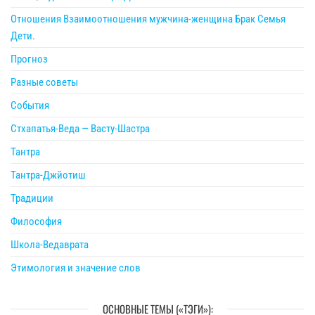
Отношения Взаимоотношения мужчина-женщина Брак Семья
Дети.
Прогноз
Разные советы
События
Стхапатья-Веда — Васту-Шастра
Тантра
Тантра-Джйотиш
Традиции
Философия
Школа-Ведаврата
Этимология и значение слов
ОСНОВНЫЕ ТЕМЫ («ТЭГИ»):