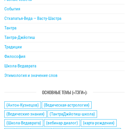
События
Стхапатья-Веда — Васту-Шастра
Тантра
Тантра-Джйотиш
Традиции
Философия
Школа-Ведаврата
Этимология и значение слов
ОСНОВНЫЕ ТЕМЫ («ТЭГИ»):
{Антон-Кузнецов}
{Ведическая-астрология}
{Ведические-знания}
{ТантраДжйотиш-школа}
{Школа-Ведаврата}
{вебинар-диалог}
{карта-рождения}