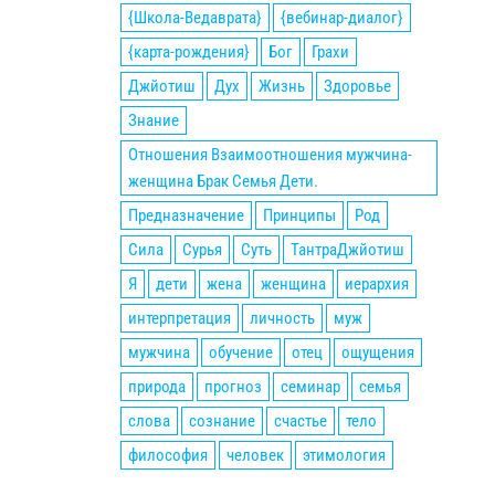
{Школа-Ведаврата}
{вебинар-диалог}
{карта-рождения}
Бог
Грахи
Джйотиш
Дух
Жизнь
Здоровье
Знание
Отношения Взаимоотношения мужчина-
женщина Брак Семья Дети.
Предназначение
Принципы
Род
Сила
Сурья
Суть
ТантраДжйотиш
Я
дети
жена
женщина
иерархия
интерпретация
личность
муж
мужчина
обучение
отец
ощущения
природа
прогноз
семинар
семья
слова
сознание
счастье
тело
философия
человек
этимология