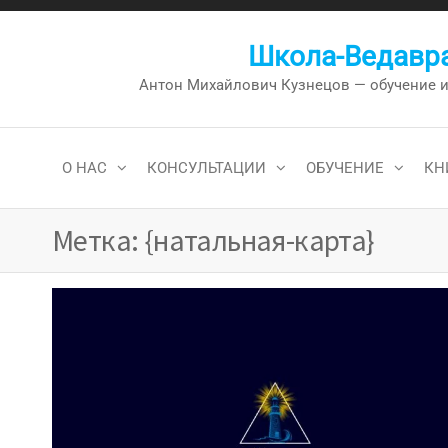
Перейти
к
Школа-Ведавра
содержимому
Антон Михайлович Кузнецов — обучение и к
О НАС
КОНСУЛЬТАЦИИ
ОБУЧЕНИЕ
КН
Метка:
{натальная-карта}