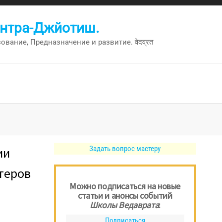
антра-Джйотиш.
вание, Предназначение и развитие. वेदव्रत
Задать вопрос мастеру
ии
теров
Можно подписаться на новые
статьи и анонсы событий
Школы Ведаврата
:
Подписаться