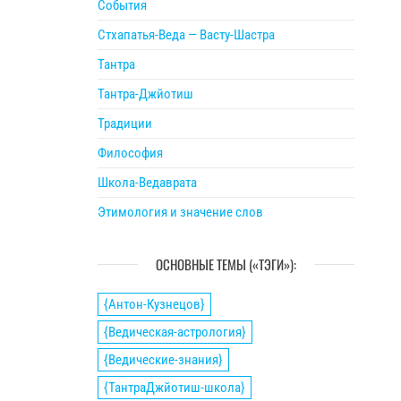
События
Стхапатья-Веда — Васту-Шастра
Тантра
Тантра-Джйотиш
Традиции
Философия
Школа-Ведаврата
Этимология и значение слов
ОСНОВНЫЕ ТЕМЫ («ТЭГИ»):
{Антон-Кузнецов}
{Ведическая-астрология}
{Ведические-знания}
{ТантраДжйотиш-школа}