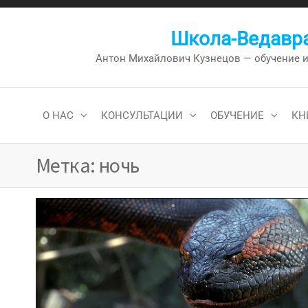
Перейти
к
Школа-Ведавра
содержимому
Антон Михайлович Кузнецов — обучение и к
О НАС
КОНСУЛЬТАЦИИ
ОБУЧЕНИЕ
КН
Метка:
ночь