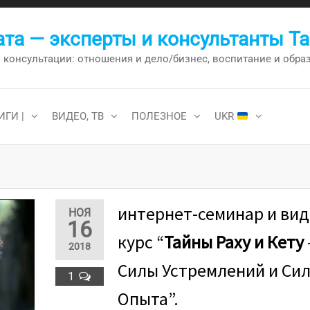
та — эксперты и консультанты Т
онсультации: отношения и дело/бизнес, воспитание и образо
ИГИ |
ВИДЕО, ТВ
ПОЛЕЗНОЕ
UKR
интернет-семинар и вид
НОЯ
16
курс “
Тайны Раху и Кету
2018
Силы Устремлений и Си
1
Опыта”​.