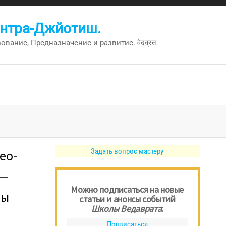
антра-Джйотиш.
вание, Предназначение и развитие. वेदव्रत
Задать вопрос мастеру
ео-
—
Можно подписаться на новые
лы
статьи и анонсы событий
Школы Ведаврата
:
Подписаться