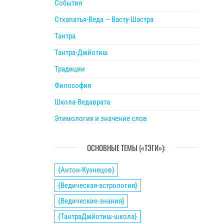
События
Стхапатья-Веда — Васту-Шастра
Тантра
Тантра-Джйотиш
Традиции
Философия
Школа-Ведаврата
Этимология и значение слов
ОСНОВНЫЕ ТЕМЫ («ТЭГИ»):
{Антон-Кузнецов}
{Ведическая-астрология}
{Ведические-знания}
{ТантраДжйотиш-школа}