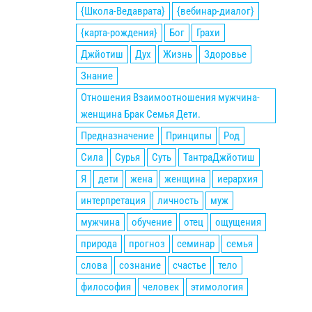
{Школа-Ведаврата}
{вебинар-диалог}
{карта-рождения}
Бог
Грахи
Джйотиш
Дух
Жизнь
Здоровье
Знание
Отношения Взаимоотношения мужчина-
женщина Брак Семья Дети.
Предназначение
Принципы
Род
Сила
Сурья
Суть
ТантраДжйотиш
Я
дети
жена
женщина
иерархия
интерпретация
личность
муж
мужчина
обучение
отец
ощущения
природа
прогноз
семинар
семья
слова
сознание
счастье
тело
философия
человек
этимология