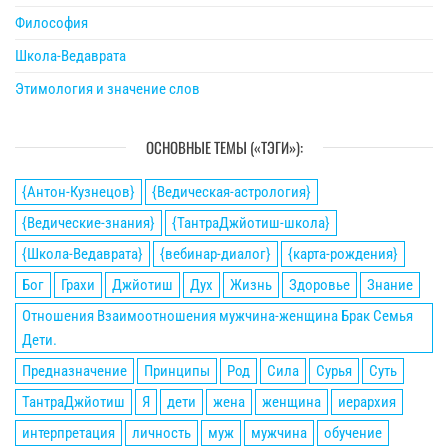
Философия
Школа-Ведаврата
Этимология и значение слов
ОСНОВНЫЕ ТЕМЫ («ТЭГИ»):
{Антон-Кузнецов}
{Ведическая-астрология}
{Ведические-знания}
{ТантраДжйотиш-школа}
{Школа-Ведаврата}
{вебинар-диалог}
{карта-рождения}
Бог
Грахи
Джйотиш
Дух
Жизнь
Здоровье
Знание
Отношения Взаимоотношения мужчина-женщина Брак Семья
Дети.
Предназначение
Принципы
Род
Сила
Сурья
Суть
ТантраДжйотиш
Я
дети
жена
женщина
иерархия
интерпретация
личность
муж
мужчина
обучение