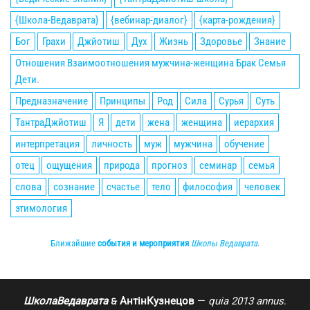
{Школа-Ведаврата}
{вебинар-диалог}
{карта-рождения}
Бог
Грахи
Джйотиш
Дух
Жизнь
Здоровье
Знание
Отношения Взаимоотношения мужчина-женщина Брак Семья
Дети.
Предназначение
Принципы
Род
Сила
Сурья
Суть
ТантраДжйотиш
Я
дети
жена
женщина
иерархия
интерпретация
личность
муж
мужчина
обучение
отец
ощущения
природа
прогноз
семинар
семья
слова
сознание
счастье
тело
философия
человек
этимология
Ближайшие
события и мероприятия
Школы Ведаврата
.
ШколаВедаврата
АнтінКузнецов
—
quia 2013 annus
.
🙲