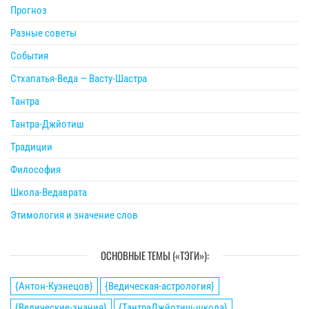
Прогноз
Разные советы
События
Стхапатья-Веда — Васту-Шастра
Тантра
Тантра-Джйотиш
Традиции
Философия
Школа-Ведаврата
Этимология и значение слов
ОСНОВНЫЕ ТЕМЫ («ТЭГИ»):
{Антон-Кузнецов}
{Ведическая-астрология}
{Ведические-знания}
{ТантраДжйотиш-школа}