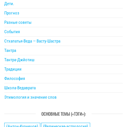
Дети.
Прогноз
Разные советы
События
Стхапатья-Веда — Васту-Шастра
Тантра
Тантра-Джйотиш
Традиции
Философия
Школа-Ведаврата
Этимология и значение слов
ОСНОВНЫЕ ТЕМЫ («ТЭГИ»):
{Антон-Кузнецов}
{Ведическая-астрология}