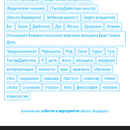
{Ведические-знания}
{ТантраДжйотиш-школа}
{Школа-Ведаврата}
{вебинар-диалог}
{карта-рождения}
Бог
Грахи
Джйотиш
Дух
Жизнь
Здоровье
Знание
Отношения Взаимоотношения мужчина-женщина Брак Семья
Дети.
Предназначение
Принципы
Род
Сила
Сурья
Суть
ТантраДжйотиш
Я
дети
жена
женщина
иерархия
интерпретация
личность
муж
мужчина
обучение
отец
ощущения
природа
прогноз
семинар
семья
слова
сознание
счастье
тело
философия
человек
этимология
Ближайшие
события и мероприятия
Школы Ведаврата
.