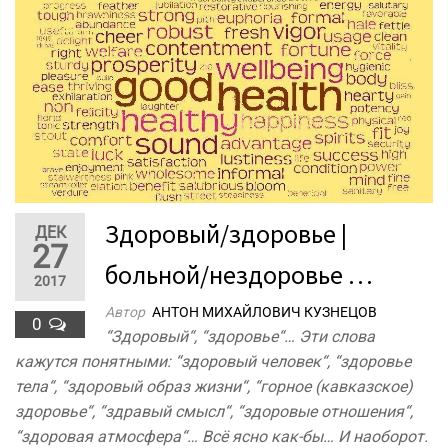
Здоровый/здоровье |
ДЕК
27
больной/нездоровье …
2017
Автор
АНТОН МИХАЙЛОВИЧ КУЗНЕЦОВ
0
“Здоровый“, “здоровье“… Эти слова
кажутся понятными: “здоровый человек“, “здоровье
тела“, “здоровый образ жизни“, “горное (кавказское)
здоровье“, “здравый смысл“, “здоровые отношения“,
“здоровая атмосфера“… Всё ясно как-бы… И наоборот.